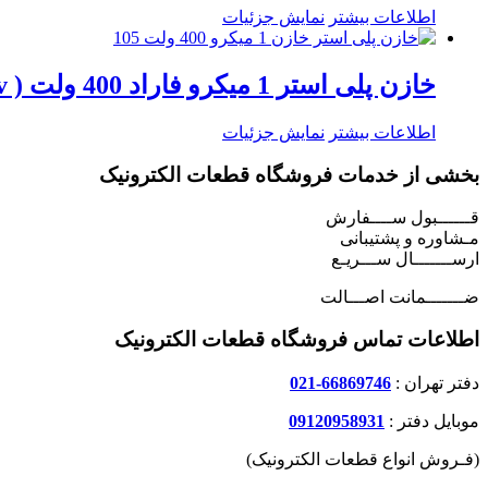
اطلاعات بیشتر
نمایش جزئیات
خازن پلی استر 1 میکرو فاراد 400 ولت ( 1uf = 105j / 400v )
اطلاعات بیشتر
نمایش جزئیات
بخشی از خدمات فروشگاه قطعات الکترونیک
قــــــبول ســــفارش
مـشاوره و پشتیبانی
ارســـــــال ســـریـع
ضـــــــمانت اصـــالت
اطلاعات تماس فروشگاه قطعات الکترونیک
دفتر تهران :
66869746-021
موبایل دفتر :
09120958931
(فـروش انواع قطعات الکترونیک)