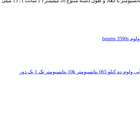
 طول دسته متنوع 20 میلیمتر ( 2 سانت ) ، 15 میلی متر ( 1.5 سانتی ) و…