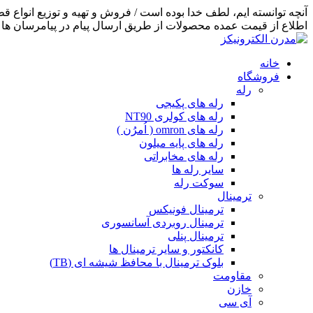
اطلاع از قیمت عمده محصولات از طریق ارسال پیام در پیامرسان ها اق
خانه
فروشگاه
رله
رله های پکیجی
رله های کولری NT90
رله های omron ( اُمرُن )
رله های پایه میلون
رله های مخابراتی
سایر رله ها
سوکت رله
ترمینال
ترمینال فونیکس
ترمینال روبردی آسانسوری
ترمینال پنلی
کانکتور و سایر ترمینال ها
بلوک ترمینال با محافظ شیشه ای (TB)
مقاومت
خازن
آی سی