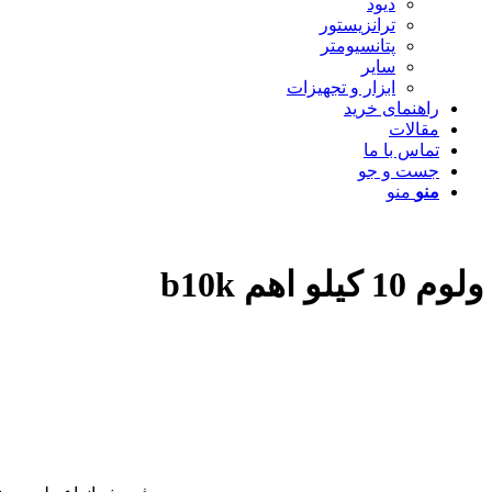
دیود
ترانزیستور
پتانسیومتر
سایر
ابزار و تجهیزات
راهنمای خرید
مقالات
تماس با ما
جست و جو
منو
منو
ولوم 10 کیلو اهم b10k