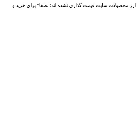
 و توزیع انواع قطعات الکترونیک 66869746-021 و 09120958931 / بدلیل نوسانات قیمت ارز محصولات سایت قیمت گذاری نشده اند؛ لطفا" برای خرید و