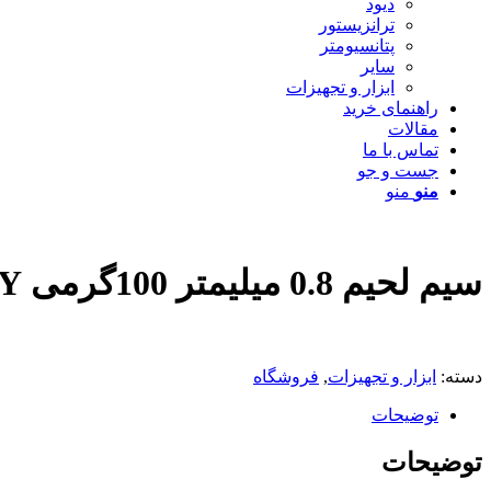
دیود
ترانزیستور
پتانسیومتر
سایر
ابزار و تجهیزات
راهنمای خرید
مقالات
تماس با ما
جست و جو
منو
منو
سیم لحیم 0.8 میلیمتر 100گرمی ACTIVITY
دسته:
ابزار و تجهیزات
,
فروشگاه
توضیحات
توضیحات