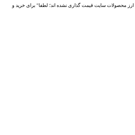
 و توزیع انواع قطعات الکترونیک 66869746-021 و 09120958931 / بدلیل نوسانات قیمت ارز محصولات سایت قیمت گذاری نشده اند؛ لطفا" برای خرید و