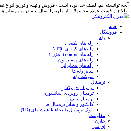
اطلاع از قیمت عمده محصولات از طریق ارسال پیام در پیامرسان ها اق
خانه
فروشگاه
رله
رله های پکیجی
رله های کولری NT90
رله های omron ( اُمرُن )
رله های پایه میلون
رله های مخابراتی
سایر رله ها
سوکت رله
ترمینال
ترمینال فونیکس
ترمینال روبردی آسانسوری
ترمینال پنلی
کانکتور و سایر ترمینال ها
بلوک ترمینال با محافظ شیشه ای (TB)
مقاومت
خازن
آی سی