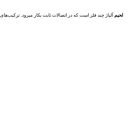
لحیم
آلیاژ چند فلز است که در اتصالات ثابت بکار میرود. ترکیب‌
س
سیم لحیم های برند ACTIVITY بدلیل قیمت مناسب و کارائی مطلوب سهم بزرگی از بازار ایران را در دست گرفته اند.
خرید سیم لحیم اکتیویتی ۶۳% قلع / 0.8mm / 100gr با کیفیت مطلوب و قیمت مناسب از فروشگاه اینترنتی مدرن الکترونیکز
همچنین ممکن است دوست داشته باشید;
برد 1000 سوراخ / فیبر هزار نقطه
اطلاعات بیشتر
نمایش جزئیات
سیم لحیم 0.8 میلیمتر 250 گرمی ACTIVITY