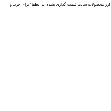
 و توزیع انواع قطعات الکترونیک 66869746-021 و 09120958931 / بدلیل نوسانات قیمت ارز محصولات سایت قیمت گذاری نشده اند؛ لطفا" برای خرید و