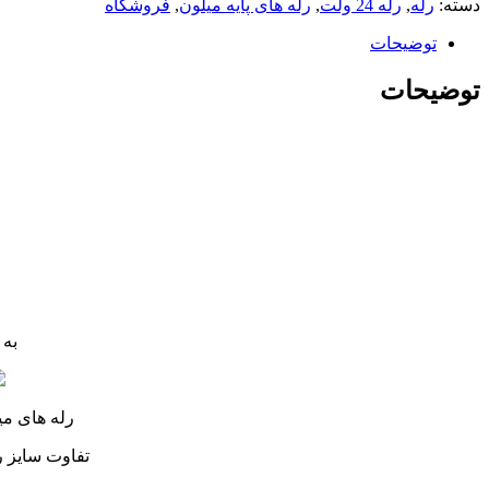
دسته:
رله
,
رله 24 ولت
,
رله های پایه میلون
,
فروشگاه
توضیحات
توضیحات
به رله های 5 پای
رله های میل
تفاوت سایز ر