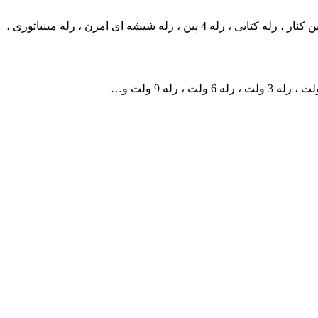
فروش انواع رله های معروف و پر کاربردِ رله پایه میلون ، رله مخابراتی ، رله کولری nt90 فیش خور ، رله پکیجی ، رله بوبین وسط ، رله بوبین کنار ، رله کتابی ، رله 4 پین ، رله شیشه ای امرن ، رله مینیاتوری ،