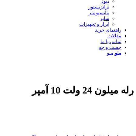
دیود
ترانزیستور
پتانسیومتر
سایر
ابزار و تجهیزات
راهنمای خرید
مقالات
تماس با ما
جست و جو
منو
منو
رله میلون 24 ولت 10 آمپر