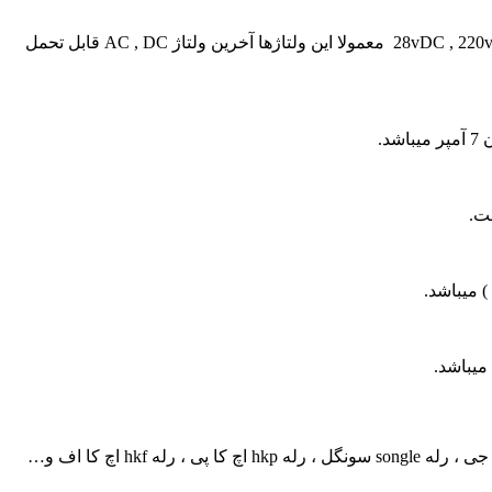
میزان تحمل جریان رله ها بر حسب آمپر روی ولتاژ های مختلف سنجیده شده و روی رله نوشته میشود. مثلا ولتاژ 28vDC , 220vAC , 125vAC , 30vDC معمولا این ولتاژها آخرین ولتاژ AC , DC قابل تحمل