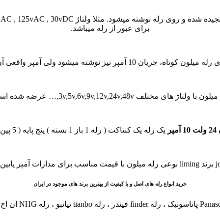
برای عبور از رله میباشد.
جریان 10 آمپر نیز نوشته میشود ولی آمپر واقعی آن 7 آمپر میباشد.
ن با ولتاژ های مختلف 3v,5v,6v,9v,12v,24v,48v,… عرضه شده است.
پر
یک رله یک کنتاکت ( رله 1 باز 1 بسته ) پنج پایه ( 5 پین ) میباشد.
خرید انواع رله های اصل و با کیفیت از بهترین برند های موجود در ایران