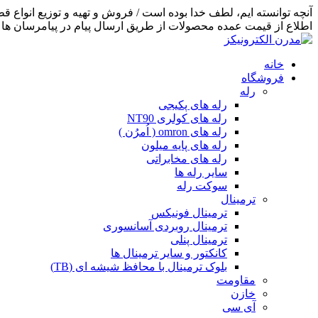
اطلاع از قیمت عمده محصولات از طریق ارسال پیام در پیامرسان ها اق
خانه
فروشگاه
رله
رله های پکیجی
رله های کولری NT90
رله های omron ( اُمرُن )
رله های پایه میلون
رله های مخابراتی
سایر رله ها
سوکت رله
ترمینال
ترمینال فونیکس
ترمینال روبردی آسانسوری
ترمینال پنلی
کانکتور و سایر ترمینال ها
بلوک ترمینال با محافظ شیشه ای (TB)
مقاومت
خازن
آی سی