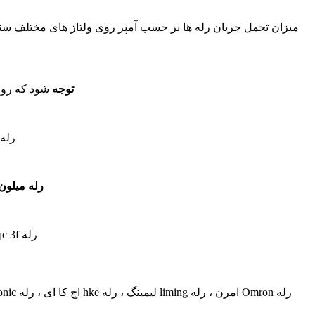
توجه
شود که روی رله میلون کوتاه، 
رله میلو
رله میلون 24 ولت 10 آم
رله jqc 3f برند liming نوعی رله میلون با قیمت مناسب برای مدارات آمپر پایین میباشد.
رله Omron امرن ، رله liming لیمینگ ، رله hke اچ کا ای ، رله Panasonic پاناسونیک ، رله finder فیندر ، رله tianbo تیانبو ، رله NHG ان اچ جی ، رله songle سونگل ، رله hkp اچ کا پی ، رله hkf اچ کا اف و…