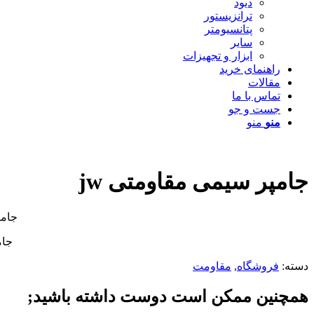
دیود
ترانزیستور
پتانسیومتر
سایر
ابزار و تجهیزات
راهنمای خرید
مقالات
تماس با ما
جست و جو
منو
منو
جامپر سیمی مقاومتی jw
جامپر سیمی م
جامپر ه
دسته:
فروشگاه
,
مقاومت
همچنین ممکن است دوست داشته باشید;