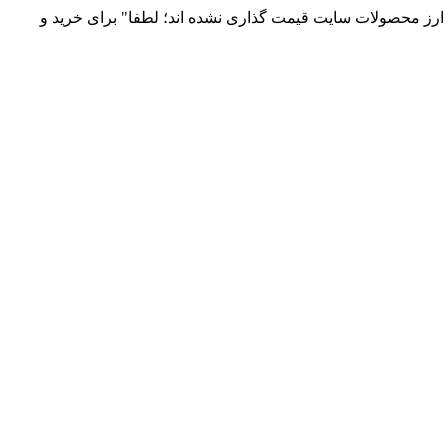
 و توزیع انواع قطعات الکترونیک 66869746-021 و 09120958931 / بدلیل نوسانات قیمت ارز محصولات سایت قیمت گذاری نشده اند؛ لطفا" برای خرید و