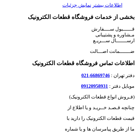
اطلاعات بیشتر
نمایش جزئیات
بخشی از خدمات فروشگاه قطعات الکترونیک
قــــــبول ســــفارش
مـشاوره و پشتیبانی
ارســـــــال ســـریـع
ضـــــــمانت اصـــالت
اطلاعات تماس فروشگاه قطعات الکترونیک
دفتر تهران :
66869746-021
موبایل دفتر :
09120958931
(فـروش انواع قطعات الکترونیک)
چنانچه قـصـد خــریـد و یا اطلاع از
قیمت قطعات الکترونیک را دارید با
ما از طریق پیامرسان ها و یا شماره