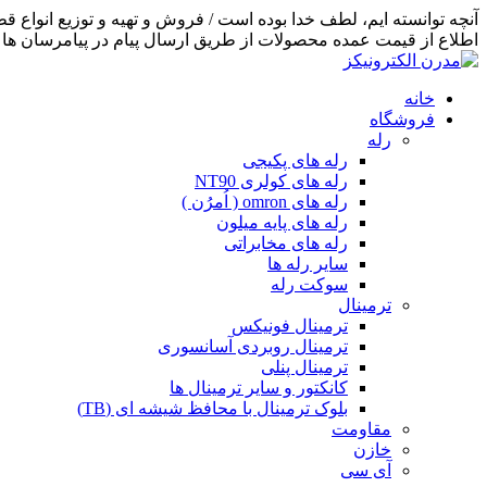
اطلاع از قیمت عمده محصولات از طریق ارسال پیام در پیامرسان ها اق
خانه
فروشگاه
رله
رله های پکیجی
رله های کولری NT90
رله های omron ( اُمرُن )
رله های پایه میلون
رله های مخابراتی
سایر رله ها
سوکت رله
ترمینال
ترمینال فونیکس
ترمینال روبردی آسانسوری
ترمینال پنلی
کانکتور و سایر ترمینال ها
بلوک ترمینال با محافظ شیشه ای (TB)
مقاومت
خازن
آی سی