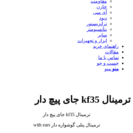
مقاومت
خازن
آی سی
دیود
ترانزیستور
پتانسیومتر
سایر
ابزار و تجهیزات
راهنمای خرید
مقالات
تماس با ما
جست و جو
منو
منو
ترمینال kf35 جای پیچ دار
ترمینال kf35 جای پیچ دار
ترمینال پنلی گوشواره دار with ears