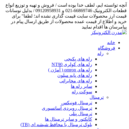
آنچه توانسته ایم، لطف خدا بوده است / فروش و تهیه و توزیع انواع
قطعات الکترونیک 66869746-021 و 09120958931 / بدلیل نوسانات
قیمت ارز محصولات سایت قیمت گذاری نشده اند؛ لطفا" برای
خرید و اطلاع از قیمت عمده محصولات از طریق ارسال پیام در
پیامرسان ها اقدام نمایید
خانه
فروشگاه
رله
رله های پکیجی
رله های کولری NT90
رله های omron ( اُمرُن )
رله های پایه میلون
رله های مخابراتی
سایر رله ها
سوکت رله
ترمینال
ترمینال فونیکس
ترمینال روبردی آسانسوری
ترمینال پنلی
کانکتور و سایر ترمینال ها
بلوک ترمینال با محافظ شیشه ای (TB)