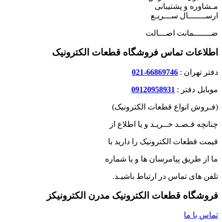
مـشاوره و پشتیبانی
ارســـــــال ســـریـع
ضـــــــمانت اصـــالت
اطلاعات تماس فروشگاه قطعات الکترونیک
دفتر تهران :
66869746-021
موبایل دفتر :
09120958931
(فـروش انواع قطعات الکترونیک)
چنانچه قـصـد خــریـد و یا اطلاع از
قیمت قطعات الکترونیک را دارید با
ما از طریق پیامرسان ها و یا شماره
تلفن های تماس در ارتباط باشیـد.
فروشگاه قطعات الکترونیک مدرن الکترونیکز
تماس با ما