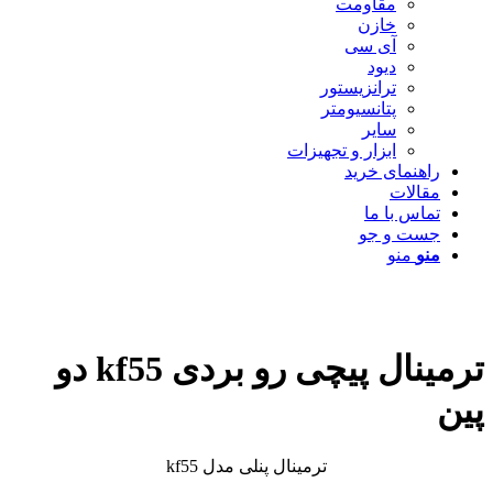
مقاومت
خازن
آی سی
دیود
ترانزیستور
پتانسیومتر
سایر
ابزار و تجهیزات
راهنمای خرید
مقالات
تماس با ما
جست و جو
منو
منو
ترمینال پیچی رو بردی kf55 دو
پین
ترمینال پنلی مدل kf55