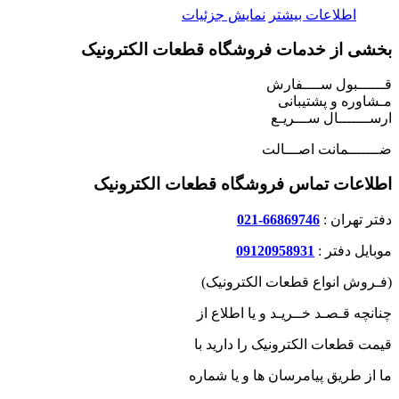
اطلاعات بیشتر
نمایش جزئیات
بخشی از خدمات فروشگاه قطعات الکترونیک
قــــــبول ســــفارش
مـشاوره و پشتیبانی
ارســـــــال ســـریـع
ضـــــــمانت اصـــالت
اطلاعات تماس فروشگاه قطعات الکترونیک
دفتر تهران :
66869746-021
موبایل دفتر :
09120958931
(فـروش انواع قطعات الکترونیک)
چنانچه قـصـد خــریـد و یا اطلاع از
قیمت قطعات الکترونیک را دارید با
ما از طریق پیامرسان ها و یا شماره