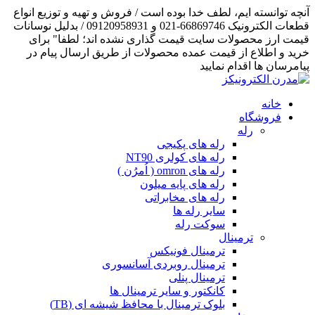
آنچه توانسته ایم، لطف خدا بوده است / فروش و تهیه و توزیع انواع
قطعات الکترونیک 66869746-021 و 09120958931 / بدلیل نوسانات
قیمت ارز محصولات سایت قیمت گذاری نشده اند؛ لطفا" برای
خرید و اطلاع از قیمت عمده محصولات از طریق ارسال پیام در
پیامرسان ها اقدام نمایید
خانه
فروشگاه
رله
رله های پکیجی
رله های کولری NT90
رله های omron ( اُمرُن )
رله های پایه میلون
رله های مخابراتی
سایر رله ها
سوکت رله
ترمینال
ترمینال فونیکس
ترمینال روبردی آسانسوری
ترمینال پنلی
کانکتور و سایر ترمینال ها
بلوک ترمینال با محافظ شیشه ای (TB)