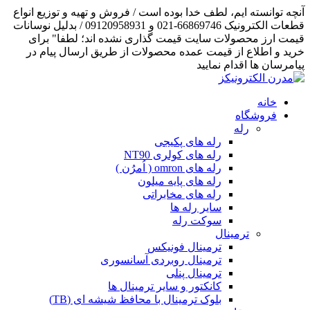
آنچه توانسته ایم، لطف خدا بوده است / فروش و تهیه و توزیع انواع
قطعات الکترونیک 66869746-021 و 09120958931 / بدلیل نوسانات
قیمت ارز محصولات سایت قیمت گذاری نشده اند؛ لطفا" برای
خرید و اطلاع از قیمت عمده محصولات از طریق ارسال پیام در
پیامرسان ها اقدام نمایید
خانه
فروشگاه
رله
رله های پکیجی
رله های کولری NT90
رله های omron ( اُمرُن )
رله های پایه میلون
رله های مخابراتی
سایر رله ها
سوکت رله
ترمینال
ترمینال فونیکس
ترمینال روبردی آسانسوری
ترمینال پنلی
کانکتور و سایر ترمینال ها
بلوک ترمینال با محافظ شیشه ای (TB)