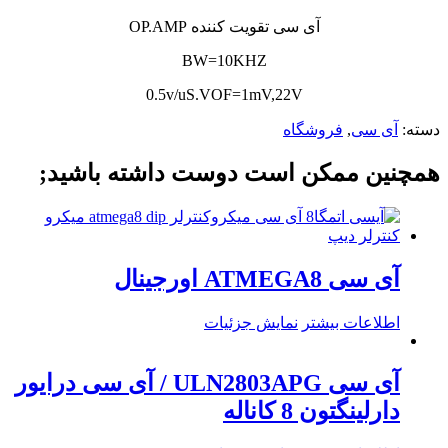
آی سی تقویت کننده OP.AMP
BW=10KHZ
0.5v/uS.VOF=1mV,22V
دسته:
آی سی
,
فروشگاه
همچنین ممکن است دوست داشته باشید;
آی سی ATMEGA8 اورجینال
اطلاعات بیشتر
نمایش جزئیات
آی سی ULN2803APG / آی سی درایور
دارلینگتون 8 کاناله