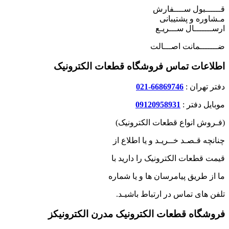
قــــــبول ســــفارش
مـشاوره و پشتیبانی
ارســـــــال ســـریـع
ضـــــــمانت اصـــالت
اطلاعات تماس فروشگاه قطعات الکترونیک
دفتر تهران :
66869746-021
موبایل دفتر :
09120958931
(فـروش انواع قطعات الکترونیک)
چنانچه قـصـد خــریـد و یا اطلاع از
قیمت قطعات الکترونیک را دارید با
ما از طریق پیامرسان ها و یا شماره
تلفن های تماس در ارتباط باشیـد.
فروشگاه قطعات الکترونیک مدرن الکترونیکز