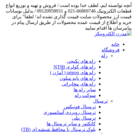
آنچه توانسته ایم، لطف خدا بوده است / فروش و تهیه و توزیع انواع
قطعات الکترونیک 66869746-021 و 09120958931 / بدلیل نوسانات
قیمت ارز محصولات سایت قیمت گذاری نشده اند؛ لطفا" برای
خرید و اطلاع از قیمت عمده محصولات از طریق ارسال پیام در
پیامرسان ها اقدام نمایید
خانه
فروشگاه
رله
رله های پکیجی
رله های کولری NT90
رله های omron ( اُمرُن )
رله های پایه میلون
رله های مخابراتی
سایر رله ها
سوکت رله
ترمینال
ترمینال فونیکس
ترمینال روبردی آسانسوری
ترمینال پنلی
کانکتور و سایر ترمینال ها
بلوک ترمینال با محافظ شیشه ای (TB)