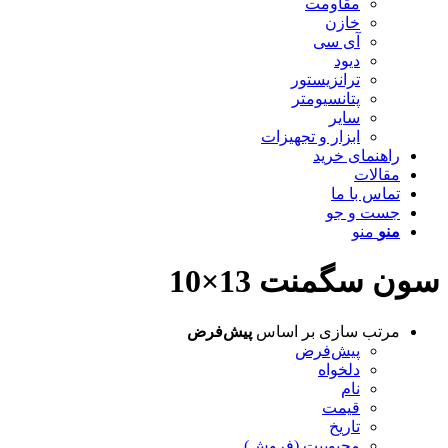
مقاومت
خازن
آی سی
دیود
ترانزیستور
پتانسیومتر
سایر
ابزار و تجهیزات
راهنمای خرید
مقالات
تماس با ما
جست و جو
منو
منو
سون سگمنت 13×10
مرتب سازی بر اساس
پیش‌فرض
پیش‌فرض
دلخواه
نام
قیمت
تاریخ
محبوبیت (فروش)