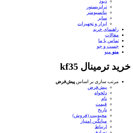
دیود
ترانزیستور
پتانسیومتر
سایر
ابزار و تجهیزات
راهنمای خرید
مقالات
تماس با ما
جست و جو
منو
منو
خرید ترمینال kf35
مرتب سازی بر اساس
پیش‌فرض
پیش‌فرض
دلخواه
نام
قیمت
تاریخ
محبوبیت (فروش)
میانگین امتیاز
ارتباط
تصادفی