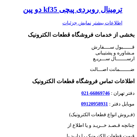
ترمینال روبردی پیچی kf35 دو پین
اطلاعات بیشتر
نمایش جزئیات
بخشی از خدمات فروشگاه قطعات الکترونیک
قــــــبول ســــفارش
مـشاوره و پشتیبانی
ارســـــــال ســـریـع
ضـــــــمانت اصـــالت
اطلاعات تماس فروشگاه قطعات الکترونیک
دفتر تهران :
66869746-021
موبایل دفتر :
09120958931
(فـروش انواع قطعات الکترونیک)
چنانچه قـصـد خــریـد و یا اطلاع از
قیمت قطعات الکترونیک را دارید با