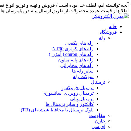
اطلاع از قیمت عمده محصولات از طریق ارسال پیام در پیامرسان ها اق
خانه
فروشگاه
رله
رله های پکیجی
رله های کولری NT90
رله های omron ( اُمرُن )
رله های پایه میلون
رله های مخابراتی
سایر رله ها
سوکت رله
ترمینال
ترمینال فونیکس
ترمینال روبردی آسانسوری
ترمینال پنلی
کانکتور و سایر ترمینال ها
بلوک ترمینال با محافظ شیشه ای (TB)
مقاومت
خازن
آی سی