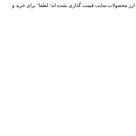
 و توزیع انواع قطعات الکترونیک 66869746-021 و 09120958931 / بدلیل نوسانات قیمت ارز محصولات سایت قیمت گذاری نشده اند؛ لطفا" برای خرید و