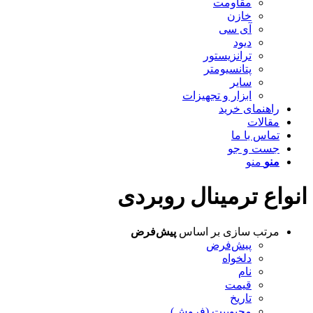
مقاومت
خازن
آی سی
دیود
ترانزیستور
پتانسیومتر
سایر
ابزار و تجهیزات
راهنمای خرید
مقالات
تماس با ما
جست و جو
منو
منو
انواع ترمینال روبردی
مرتب سازی بر اساس
پیش‌فرض
پیش‌فرض
دلخواه
نام
قیمت
تاریخ
محبوبیت (فروش)