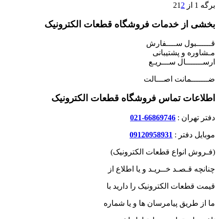
برگه 1 از 2
2
1
بخشی از خدمات فروشگاه قطعات الکترونیک
قــــــبول ســــفارش
مـشاوره و پشتیبانی
ارســـــــال ســـریـع
ضـــــــمانت اصـــالت
اطلاعات تماس فروشگاه قطعات الکترونیک
دفتر تهران :
66869746-021
موبایل دفتر :
09120958931
(فـروش انواع قطعات الکترونیک)
چنانچه قـصـد خــریـد و یا اطلاع از
قیمت قطعات الکترونیک را دارید با
ما از طریق پیامرسان ها و یا شماره