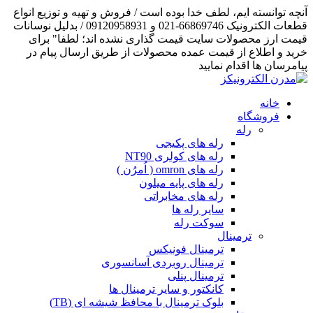
آنچه توانسته ایم، لطف خدا بوده است / فروش و تهیه و توزیع انواع
قطعات الکترونیک 66869746-021 و 09120958931 / بدلیل نوسانات
قیمت ارز محصولات سایت قیمت گذاری نشده اند؛ لطفا" برای
خرید و اطلاع از قیمت عمده محصولات از طریق ارسال پیام در
پیامرسان ها اقدام نمایید
خانه
فروشگاه
رله
رله های پکیجی
رله های کولری NT90
رله های omron ( اُمرُن )
رله های پایه میلون
رله های مخابراتی
سایر رله ها
سوکت رله
ترمینال
ترمینال فونیکس
ترمینال روبردی آسانسوری
ترمینال پنلی
کانکتور و سایر ترمینال ها
بلوک ترمینال با محافظ شیشه ای (TB)