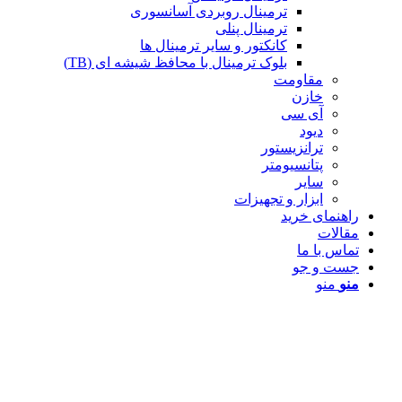
ترمینال روبردی آسانسوری
ترمینال پنلی
کانکتور و سایر ترمینال ها
بلوک ترمینال با محافظ شیشه ای (TB)
مقاومت
خازن
آی سی
دیود
ترانزیستور
پتانسیومتر
سایر
ابزار و تجهیزات
راهنمای خرید
مقالات
تماس با ما
جست و جو
منو
منو