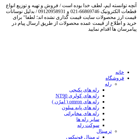
آنچه توانسته ایم، لطف خدا بوده است / فروش و تهیه و توزیع انواع
قطعات الکترونیک 66869746-021 و 09120958931 / بدلیل نوسانات
قیمت ارز محصولات سایت قیمت گذاری نشده اند؛ لطفا" برای
خرید و اطلاع از قیمت عمده محصولات از طریق ارسال پیام در
پیامرسان ها اقدام نمایید
خانه
فروشگاه
رله
رله های پکیجی
رله های کولری NT90
رله های omron ( اُمرُن )
رله های پایه میلون
رله های مخابراتی
سایر رله ها
سوکت رله
ترمینال
ترمینال فونیکس