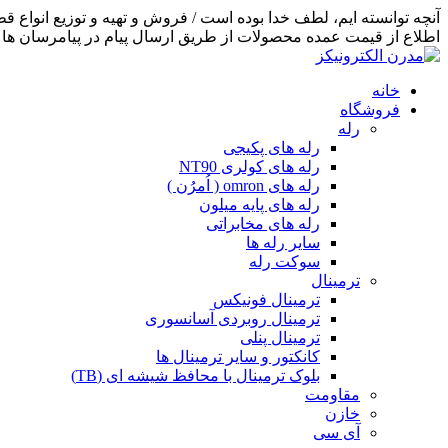
اطلاع از قیمت عمده محصولات از طریق ارسال پیام در پیامرسان ها اق
خانه
فروشگاه
رله
رله های پکیجی
رله های کولری NT90
رله های omron ( اُمرُن )
رله های پایه میلون
رله های مخابراتی
سایر رله ها
سوکت رله
ترمینال
ترمینال فونیکس
ترمینال روبردی آسانسوری
ترمینال پنلی
کانکتور و سایر ترمینال ها
بلوک ترمینال با محافظ شیشه ای (TB)
مقاومت
خازن
آی سی