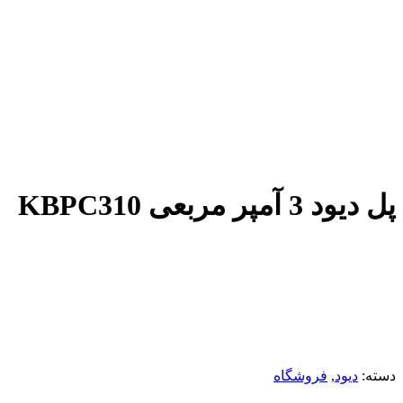
پل دیود 3 آمپر مربعی KBPC310
دسته:
دیود
,
فروشگاه