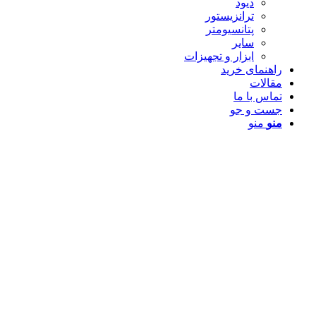
دیود
ترانزیستور
پتانسیومتر
سایر
ابزار و تجهیزات
راهنمای خرید
مقالات
تماس با ما
جست و جو
منو
منو