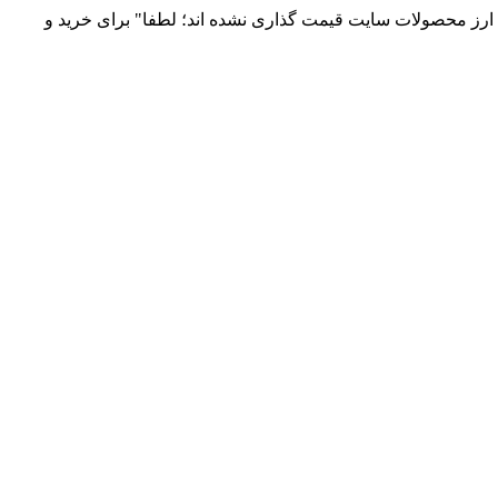
 و توزیع انواع قطعات الکترونیک 66869746-021 و 09120958931 / بدلیل نوسانات قیمت ارز محصولات سایت قیمت گذاری نشده اند؛ لطفا" برای خرید و