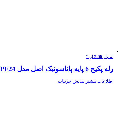
امتیاز
5.00
از 5
رله پکیج 6 پایه پاناسونیک اصل مدل ALA2PF24 / رله 24 ولت/ 2باز / 5 آمپری
اطلاعات بیشتر
نمایش جزئیات