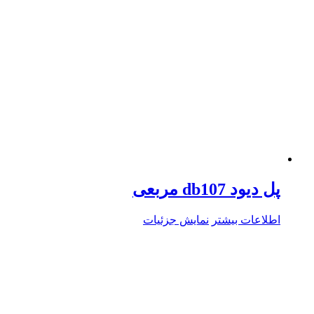
پل دیود db107 مربعی
اطلاعات بیشتر
نمایش جزئیات