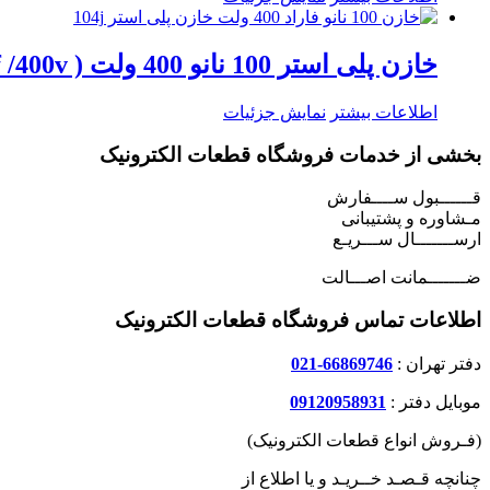
خازن پلی استر 100 نانو 400 ولت ( 100nf /400v )
اطلاعات بیشتر
نمایش جزئیات
بخشی از خدمات فروشگاه قطعات الکترونیک
قــــــبول ســــفارش
مـشاوره و پشتیبانی
ارســـــــال ســـریـع
ضـــــــمانت اصـــالت
اطلاعات تماس فروشگاه قطعات الکترونیک
دفتر تهران :
66869746-021
موبایل دفتر :
09120958931
(فـروش انواع قطعات الکترونیک)
چنانچه قـصـد خــریـد و یا اطلاع از