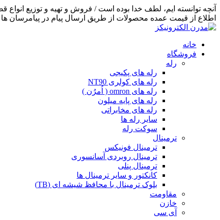
اطلاع از قیمت عمده محصولات از طریق ارسال پیام در پیامرسان ها اق
خانه
فروشگاه
رله
رله های پکیجی
رله های کولری NT90
رله های omron ( اُمرُن )
رله های پایه میلون
رله های مخابراتی
سایر رله ها
سوکت رله
ترمینال
ترمینال فونیکس
ترمینال روبردی آسانسوری
ترمینال پنلی
کانکتور و سایر ترمینال ها
بلوک ترمینال با محافظ شیشه ای (TB)
مقاومت
خازن
آی سی