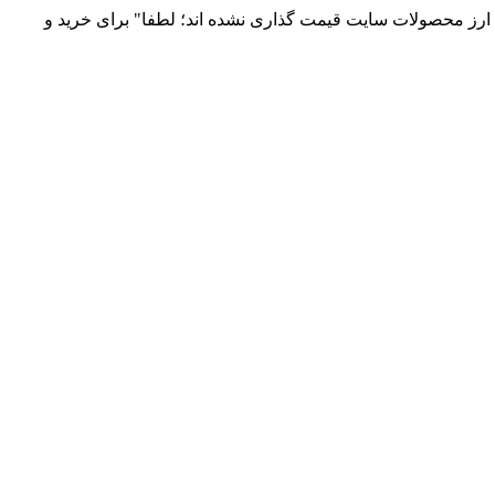
 و توزیع انواع قطعات الکترونیک 66869746-021 و 09120958931 / بدلیل نوسانات قیمت ارز محصولات سایت قیمت گذاری نشده اند؛ لطفا" برای خرید و