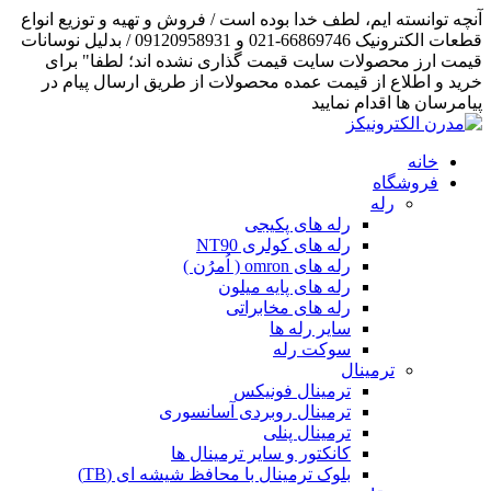
آنچه توانسته ایم، لطف خدا بوده است / فروش و تهیه و توزیع انواع
قطعات الکترونیک 66869746-021 و 09120958931 / بدلیل نوسانات
قیمت ارز محصولات سایت قیمت گذاری نشده اند؛ لطفا" برای
خرید و اطلاع از قیمت عمده محصولات از طریق ارسال پیام در
پیامرسان ها اقدام نمایید
خانه
فروشگاه
رله
رله های پکیجی
رله های کولری NT90
رله های omron ( اُمرُن )
رله های پایه میلون
رله های مخابراتی
سایر رله ها
سوکت رله
ترمینال
ترمینال فونیکس
ترمینال روبردی آسانسوری
ترمینال پنلی
کانکتور و سایر ترمینال ها
بلوک ترمینال با محافظ شیشه ای (TB)