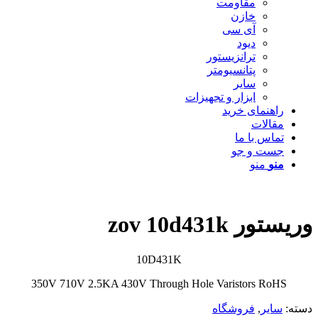
مقاومت
خازن
آی سی
دیود
ترانزیستور
پتانسیومتر
سایر
ابزار و تجهیزات
راهنمای خرید
مقالات
تماس با ما
جست و جو
منو
منو
وریستور zov 10d431k
10D431K
350V 710V 2.5KA 430V Through Hole Varistors RoHS
دسته:
سایر
,
فروشگاه