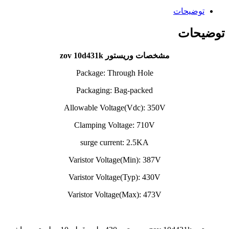
توضیحات
توضیحات
مشخصات وریستور zov 10d431k
Package: Through Hole
Packaging: Bag-packed
Allowable Voltage(Vdc): 350V
Clamping Voltage: 710V
surge current: 2.5KA
Varistor Voltage(Min): 387V
Varistor Voltage(Typ): 430V
Varistor Voltage(Max): 473V