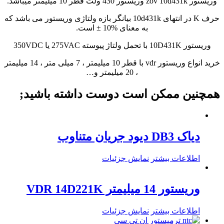
وریستور zov 10d431k وریستور 430 ولت قطر 10 میلیمتر میباشد.
حرف K در انتهای 10d431k بیانگر بازه ولتاژی وریستور می باشد که
به معنای %10 ± است.
وریستور 10D431K با تحمل ولتاژ پیوسته 275VAC یا 350VDC
خرید انواع وریستور vdr با قطر 10 میلیمتر ، 7 میلی متر ، 14 میلیمتر
، 20 میلیمتر و…
همچنین ممکن است دوست داشته باشید;
دیاک DB3 دیود جریان متناوب
اطلاعات بیشتر
نمایش جزئیات
وریستور 14 میلیمتر VDR 14D221K
اطلاعات بیشتر
نمایش جزئیات