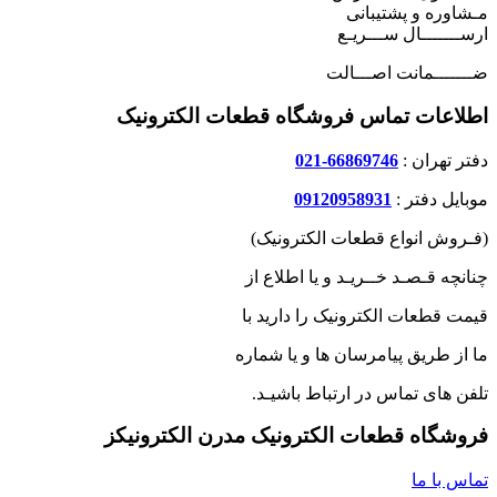
مـشاوره و پشتیبانی
ارســـــــال ســـریـع
ضـــــــمانت اصـــالت
اطلاعات تماس فروشگاه قطعات الکترونیک
دفتر تهران :
66869746-021
موبایل دفتر :
09120958931
(فـروش انواع قطعات الکترونیک)
چنانچه قـصـد خــریـد و یا اطلاع از
قیمت قطعات الکترونیک را دارید با
ما از طریق پیامرسان ها و یا شماره
تلفن های تماس در ارتباط باشیـد.
فروشگاه قطعات الکترونیک مدرن الکترونیکز
تماس با ما