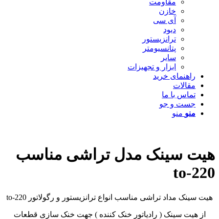
مقاومت
خازن
آی سی
دیود
ترانزیستور
پتانسیومتر
سایر
ابزار و تجهیزات
راهنمای خرید
مقالات
تماس با ما
جست و جو
منو
منو
هیت سینک مدل تراشی مناسب
to-220
هیت سینک مداد تراشی مناسب انواع ترانزیستور و رگولاتور to-220
از هیت سینک ( رادیاتور خنک کننده ) جهت خنک سازی قطعات