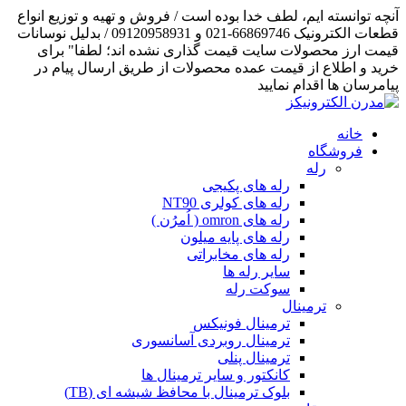
آنچه توانسته ایم، لطف خدا بوده است / فروش و تهیه و توزیع انواع
قطعات الکترونیک 66869746-021 و 09120958931 / بدلیل نوسانات
قیمت ارز محصولات سایت قیمت گذاری نشده اند؛ لطفا" برای
خرید و اطلاع از قیمت عمده محصولات از طریق ارسال پیام در
پیامرسان ها اقدام نمایید
خانه
فروشگاه
رله
رله های پکیجی
رله های کولری NT90
رله های omron ( اُمرُن )
رله های پایه میلون
رله های مخابراتی
سایر رله ها
سوکت رله
ترمینال
ترمینال فونیکس
ترمینال روبردی آسانسوری
ترمینال پنلی
کانکتور و سایر ترمینال ها
بلوک ترمینال با محافظ شیشه ای (TB)