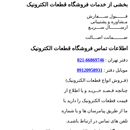
بخشی از خدمات فروشگاه قطعات الکترونیک
قــــــبول ســــفارش
مـشاوره و پشتیبانی
ارســـــــال ســـریـع
ضـــــــمانت اصـــالت
اطلاعات تماس فروشگاه قطعات الکترونیک
دفتر تهران :
66869746-021
موبایل دفتر :
09120958931
(فـروش انواع قطعات الکترونیک)
چنانچه قـصـد خــریـد و یا اطلاع از
قیمت قطعات الکترونیک را دارید با
ما از طریق پیامرسان ها و یا شماره
تلفن های تماس در ارتباط باشیـد.