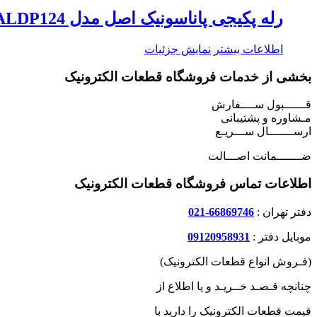
رله پکیجی پاناسونیک اصل مدل ALDP124 ، رله پکیج 24 ولت ، یک باز ، 5 آمپری ، رله 4 پین ، پایه L شکل
اطلاعات بیشتر
نمایش جزئیات
بخشی از خدمات فروشگاه قطعات الکترونیک
قــــــبول ســــفارش
مـشاوره و پشتیبانی
ارســـــــال ســـریـع
ضـــــــمانت اصـــالت
اطلاعات تماس فروشگاه قطعات الکترونیک
دفتر تهران :
66869746-021
موبایل دفتر :
09120958931
(فـروش انواع قطعات الکترونیک)
چنانچه قـصـد خــریـد و یا اطلاع از
قیمت قطعات الکترونیک را دارید با