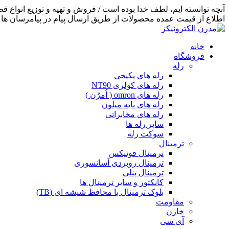
اطلاع از قیمت عمده محصولات از طریق ارسال پیام در پیامرسان ها اق
خانه
فروشگاه
رله
رله های پکیجی
رله های کولری NT90
رله های omron ( اُمرُن )
رله های پایه میلون
رله های مخابراتی
سایر رله ها
سوکت رله
ترمینال
ترمینال فونیکس
ترمینال روبردی آسانسوری
ترمینال پنلی
کانکتور و سایر ترمینال ها
بلوک ترمینال با محافظ شیشه ای (TB)
مقاومت
خازن
آی سی