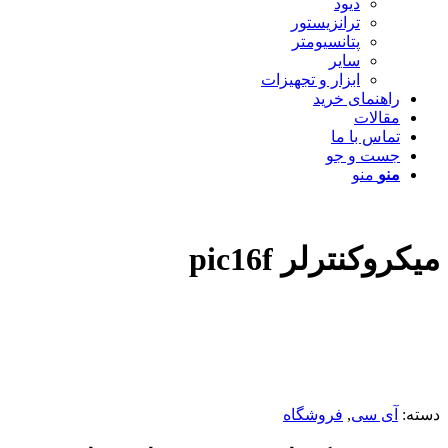
دیود
ترانزیستور
پتانسیومتر
سایر
ابزار و تجهیزات
راهنمای خرید
مقالات
تماس با ما
جست و جو
منو
منو
میکروکنترلر pic16f
دسته:
آی سی
,
فروشگاه