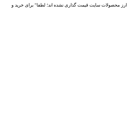
 و توزیع انواع قطعات الکترونیک 66869746-021 و 09120958931 / بدلیل نوسانات قیمت ارز محصولات سایت قیمت گذاری نشده اند؛ لطفا" برای خرید و