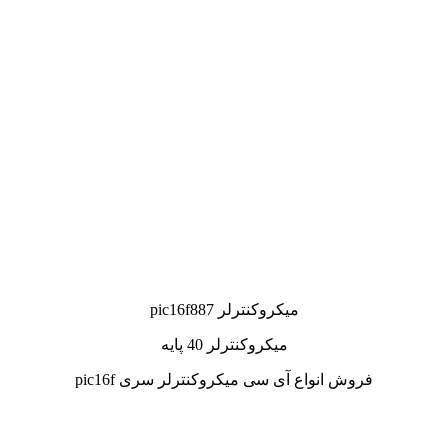
میکروکنترلر pic16f887
میکروکنترلر 40 پایه
فروش انواع آی سی میکروکنترلر سری pic16f