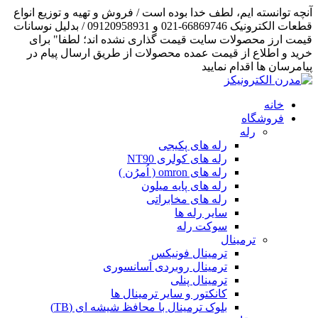
آنچه توانسته ایم، لطف خدا بوده است / فروش و تهیه و توزیع انواع
قطعات الکترونیک 66869746-021 و 09120958931 / بدلیل نوسانات
قیمت ارز محصولات سایت قیمت گذاری نشده اند؛ لطفا" برای
خرید و اطلاع از قیمت عمده محصولات از طریق ارسال پیام در
پیامرسان ها اقدام نمایید
خانه
فروشگاه
رله
رله های پکیجی
رله های کولری NT90
رله های omron ( اُمرُن )
رله های پایه میلون
رله های مخابراتی
سایر رله ها
سوکت رله
ترمینال
ترمینال فونیکس
ترمینال روبردی آسانسوری
ترمینال پنلی
کانکتور و سایر ترمینال ها
بلوک ترمینال با محافظ شیشه ای (TB)