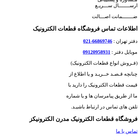
ارســـــــال ســـریـع
ضـــــــمانت اصـــالت
اطلاعات تماس فروشگاه قطعات الکترونیک
دفتر تهران :
66869746-021
موبایل دفتر :
09120958931
(فـروش انواع قطعات الکترونیک)
چنانچه قـصـد خــریـد و یا اطلاع از
قیمت قطعات الکترونیک را دارید با
ما از طریق پیامرسان ها و یا شماره
تلفن های تماس در ارتباط باشیـد.
فروشگاه قطعات الکترونیک مدرن الکترونیکز
تماس با ما