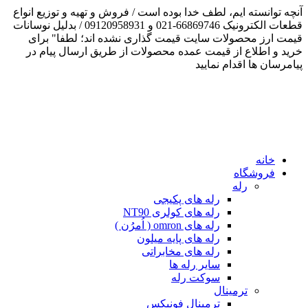
نچه توانسته ایم، لطف خدا بوده است / فروش و تهیه و توزیع انواع
قطعات الکترونیک 66869746-021 و 09120958931 / بدلیل نوسانات
یمت ارز محصولات سایت قیمت گذاری نشده اند؛ لطفا" برای
رید و اطلاع از قیمت عمده محصولات از طریق ارسال پیام در
یامرسان ها اقدام نمایید
خانه
فروشگاه
رله
رله های پکیجی
رله های کولری NT90
رله های omron ( اُمرُن )
رله های پایه میلون
رله های مخابراتی
سایر رله ها
سوکت رله
ترمینال
ترمینال فونیکس