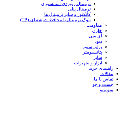
ترمینال روبردی آسانسوری
ترمینال پنلی
کانکتور و سایر ترمینال ها
بلوک ترمینال با محافظ شیشه ای (TB)
مقاومت
خازن
آی سی
دیود
ترانزیستور
پتانسیومتر
سایر
ابزار و تجهیزات
راهنمای خرید
مقالات
تماس با ما
جست و جو
منو
منو