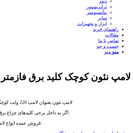
دیود
ترانزیستور
پتانسیومتر
سایر
ابزار و تجهیزات
راهنمای خرید
مقالات
تماس با ما
جست و جو
منو
منو
لامپ نئون کوچک کلید برق فازمتر
لامپ نئون بعنوان لامپ 220 ولت کوچک در کلید برق ، چراغ یا لامپ فازمتر ، چراغ لوازم برقی ، چراغ تابلوهای برق و… مورد استفاده قرار میگیرد.
اگر به داخل برخی کلیدهای چراغ برق 
فروش عمده انواع لامپ نئون در ابعاد 6*13 ، 10*4 ، 13*5 ، 12×