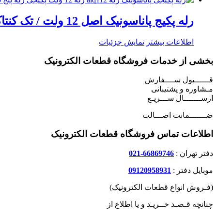
رله پکیج پاناسونیک اصل 12 ولت / تک کنتاکت 5 پایه / 10 آمپری مدل ALQ112 / قابل تبدیل به رله 12 ولت 4 پایه بزرگ
اطلاعات بیشتر
نمایش جزئیات
بخشی از خدمات فروشگاه قطعات الکترونیک
قــــــبول ســــفارش
مـشاوره و پشتیبانی
ارســـــــال ســـریـع
ضـــــــمانت اصـــالت
اطلاعات تماس فروشگاه قطعات الکترونیک
دفتر تهران :
66869746-021
موبایل دفتر :
09120958931
(فـروش انواع قطعات الکترونیک)
چنانچه قـصـد خــریـد و یا اطلاع از