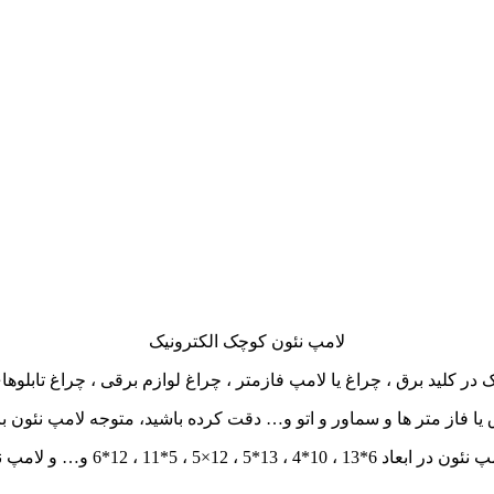
لامپ نئون کوچک الکترونیک
یا فاز متر ها و سماور و اتو و… دقت کرده باشید، متوجه لامپ نئون با ن
5 ، 5*11 ، 12*6 و… و لامپ نئون با مقاومت سری