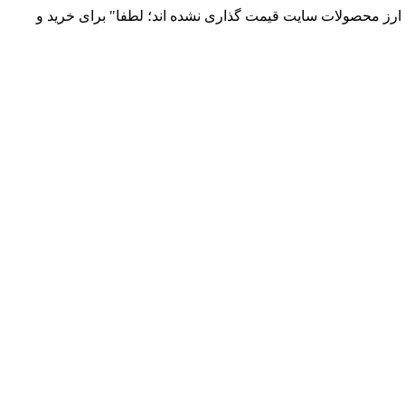
 و توزیع انواع قطعات الکترونیک 66869746-021 و 09120958931 / بدلیل نوسانات قیمت ارز محصولات سایت قیمت گذاری نشده اند؛ لطفا" برای خرید و