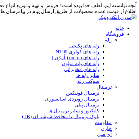
اطلاع از قیمت عمده محصولات از طریق ارسال پیام در پیامرسان ها اق
خانه
فروشگاه
رله
رله های پکیجی
رله های کولری NT90
رله های omron ( اُمرُن )
رله های پایه میلون
رله های مخابراتی
سایر رله ها
سوکت رله
ترمینال
ترمینال فونیکس
ترمینال روبردی آسانسوری
ترمینال پنلی
کانکتور و سایر ترمینال ها
بلوک ترمینال با محافظ شیشه ای (TB)
مقاومت
خازن
آی سی