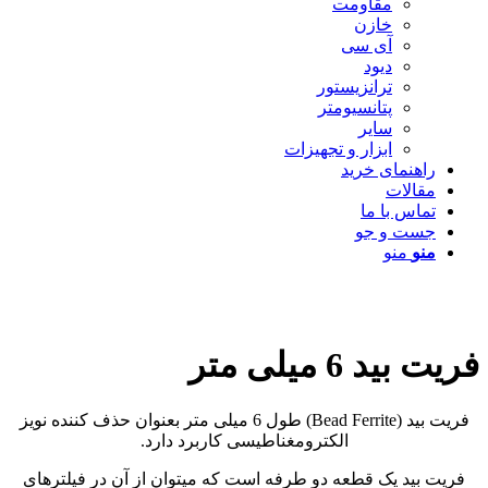
مقاومت
خازن
آی سی
دیود
ترانزیستور
پتانسیومتر
سایر
ابزار و تجهیزات
راهنمای خرید
مقالات
تماس با ما
جست و جو
منو
منو
فریت بید 6 میلی متر
فریت بید (Bead Ferrite) طول 6 میلی متر بعنوان حذف کننده نویز
الکترومغناطیسی کاربرد دارد.
فریت بید یک قطعه دو طرفه است که میتوان از آن در فیلترهای