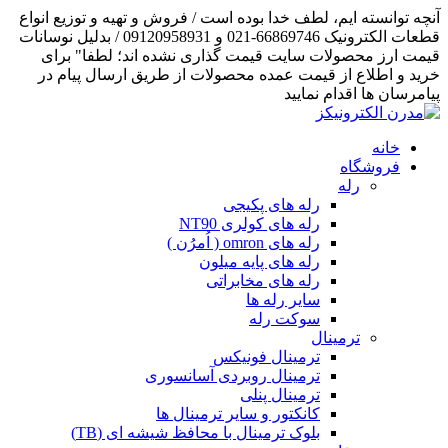
آنچه توانسته ایم، لطف خدا بوده است / فروش و تهیه و توزیع انواع
قطعات الکترونیک 66869746-021 و 09120958931 / بدلیل نوسانات
قیمت ارز محصولات سایت قیمت گذاری نشده اند؛ لطفا" برای
خرید و اطلاع از قیمت عمده محصولات از طریق ارسال پیام در
پیامرسان ها اقدام نمایید
خانه
فروشگاه
رله
رله های پکیجی
رله های کولری NT90
رله های omron ( اُمرُن )
رله های پایه میلون
رله های مخابراتی
سایر رله ها
سوکت رله
ترمینال
ترمینال فونیکس
ترمینال روبردی آسانسوری
ترمینال پنلی
کانکتور و سایر ترمینال ها
بلوک ترمینال با محافظ شیشه ای (TB)