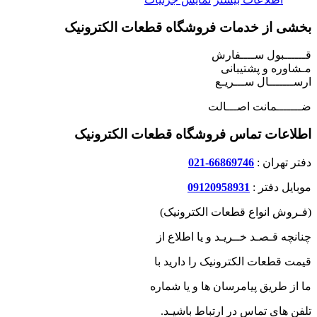
بخشی از خدمات فروشگاه قطعات الکترونیک
قــــــبول ســــفارش
مـشاوره و پشتیبانی
ارســـــــال ســـریـع
ضـــــــمانت اصـــالت
اطلاعات تماس فروشگاه قطعات الکترونیک
دفتر تهران :
66869746-021
موبایل دفتر :
09120958931
(فـروش انواع قطعات الکترونیک)
چنانچه قـصـد خــریـد و یا اطلاع از
قیمت قطعات الکترونیک را دارید با
ما از طریق پیامرسان ها و یا شماره
تلفن های تماس در ارتباط باشیـد.