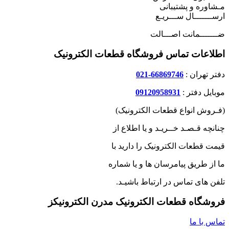
مـشاوره و پشتیبانی
ارســـــــال ســـریـع
ضـــــــمانت اصـــالت
اطلاعات تماس فروشگاه قطعات الکترونیک
دفتر تهران :
66869746-021
موبایل دفتر :
09120958931
(فـروش انواع قطعات الکترونیک)
چنانچه قـصـد خــریـد و یا اطلاع از
قیمت قطعات الکترونیک را دارید با
ما از طریق پیامرسان ها و یا شماره
تلفن های تماس در ارتباط باشیـد.
فروشگاه قطعات الکترونیک مدرن الکترونیکز
تماس با ما