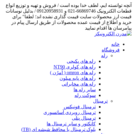
آنچه توانسته ایم، لطف خدا بوده است / فروش و تهیه و توزیع انواع
قطعات الکترونیک 66869746-021 و 09120958931 / بدلیل نوسانات
قیمت ارز محصولات سایت قیمت گذاری نشده اند؛ لطفا" برای
خرید و اطلاع از قیمت عمده محصولات از طریق ارسال پیام در
پیامرسان ها اقدام نمایید
خانه
فروشگاه
رله
رله های پکیجی
رله های کولری NT90
رله های omron ( اُمرُن )
رله های پایه میلون
رله های مخابراتی
سایر رله ها
سوکت رله
ترمینال
ترمینال فونیکس
ترمینال روبردی آسانسوری
ترمینال پنلی
کانکتور و سایر ترمینال ها
بلوک ترمینال با محافظ شیشه ای (TB)