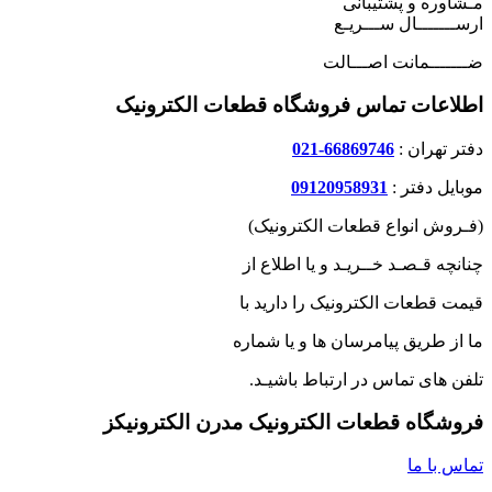
مـشاوره و پشتیبانی
ارســـــــال ســـریـع
ضـــــــمانت اصـــالت
اطلاعات تماس فروشگاه قطعات الکترونیک
دفتر تهران :
66869746-021
موبایل دفتر :
09120958931
(فـروش انواع قطعات الکترونیک)
چنانچه قـصـد خــریـد و یا اطلاع از
قیمت قطعات الکترونیک را دارید با
ما از طریق پیامرسان ها و یا شماره
تلفن های تماس در ارتباط باشیـد.
فروشگاه قطعات الکترونیک مدرن الکترونیکز
تماس با ما