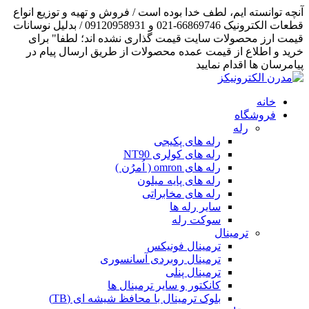
آنچه توانسته ایم، لطف خدا بوده است / فروش و تهیه و توزیع انواع
قطعات الکترونیک 66869746-021 و 09120958931 / بدلیل نوسانات
قیمت ارز محصولات سایت قیمت گذاری نشده اند؛ لطفا" برای
خرید و اطلاع از قیمت عمده محصولات از طریق ارسال پیام در
پیامرسان ها اقدام نمایید
خانه
فروشگاه
رله
رله های پکیجی
رله های کولری NT90
رله های omron ( اُمرُن )
رله های پایه میلون
رله های مخابراتی
سایر رله ها
سوکت رله
ترمینال
ترمینال فونیکس
ترمینال روبردی آسانسوری
ترمینال پنلی
کانکتور و سایر ترمینال ها
بلوک ترمینال با محافظ شیشه ای (TB)