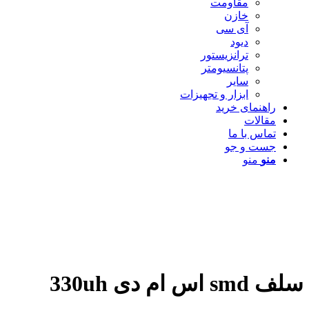
مقاومت
خازن
آی سی
دیود
ترانزیستور
پتانسیومتر
سایر
ابزار و تجهیزات
راهنمای خرید
مقالات
تماس با ما
جست و جو
منو
منو
سلف smd اس ام دی 330uh