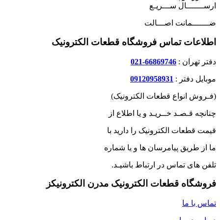
ارســـــــال ســـریـع
ضـــــــمانت اصـــالت
اطلاعات تماس فروشگاه قطعات الکترونیک
دفتر تهران :
66869746-021
موبایل دفتر :
09120958931
(فـروش انواع قطعات الکترونیک)
چنانچه قـصـد خــریـد و یا اطلاع از
قیمت قطعات الکترونیک را دارید با
ما از طریق پیامرسان ها و یا شماره
تلفن های تماس در ارتباط باشیـد.
فروشگاه قطعات الکترونیک مدرن الکترونیکز
تماس با ما