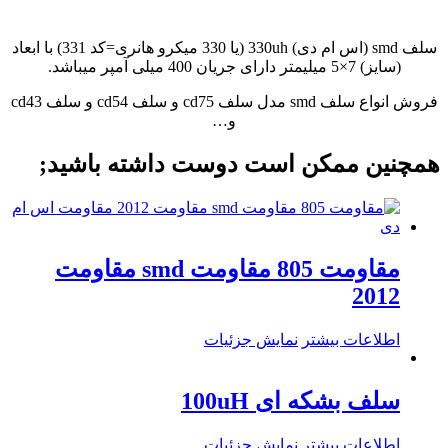
سلف smd (اس ام دی) 330uh (یا 330 میکرو هانری=کد 331) با ابعاد
(سایز) 7×5 میلیمتر دارای جریان 400 میلی آمپر میباشد.
فروش انواع سلف smd مدل سلف cd75 و سلف cd54 و سلف cd43
و…
همچنین ممکن است دوست داشته باشید;
مقاومت 805 مقاومت smd مقاومت
2012
اطلاعات بیشتر
نمایش جزئیات
سلف بشکه ای 100uH
اطلاعات بیشتر
نمایش جزئیات