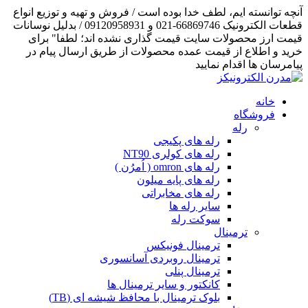
آنچه توانسته ایم، لطف خدا بوده است / فروش و تهیه و توزیع انواع
قطعات الکترونیک 66869746-021 و 09120958931 / بدلیل نوسانات
قیمت ارز محصولات سایت قیمت گذاری نشده اند؛ لطفا" برای
خرید و اطلاع از قیمت عمده محصولات از طریق ارسال پیام در
پیامرسان ها اقدام نمایید
خانه
فروشگاه
رله
رله های پکیجی
رله های کولری NT90
رله های omron ( اُمرُن )
رله های پایه میلون
رله های مخابراتی
سایر رله ها
سوکت رله
ترمینال
ترمینال فونیکس
ترمینال روبردی آسانسوری
ترمینال پنلی
کانکتور و سایر ترمینال ها
بلوک ترمینال با محافظ شیشه ای (TB)