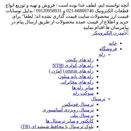
آنچه توانسته ایم، لطف خدا بوده است / فروش و تهیه و توزیع انواع
قطعات الکترونیک 66869746-021 و 09120958931 / بدلیل نوسانات
قیمت ارز محصولات سایت قیمت گذاری نشده اند؛ لطفا" برای
خرید و اطلاع از قیمت عمده محصولات از طریق ارسال پیام در
پیامرسان ها اقدام نمایید
خانه
فروشگاه
رله
رله های پکیجی
رله های کولری NT90
رله های omron ( اُمرُن )
رله های پایه میلون
رله های مخابراتی
سایر رله ها
سوکت رله
ترمینال
ترمینال فونیکس
ترمینال روبردی آسانسوری
ترمینال پنلی
کانکتور و سایر ترمینال ها
بلوک ترمینال با محافظ شیشه ای (TB)