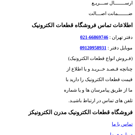
ارســـــــال ســـریـع
ضـــــــمانت اصـــالت
اطلاعات تماس فروشگاه قطعات الکترونیک
دفتر تهران :
66869746-021
موبایل دفتر :
09120958931
(فـروش انواع قطعات الکترونیک)
چنانچه قـصـد خــریـد و یا اطلاع از
قیمت قطعات الکترونیک را دارید با
ما از طریق پیامرسان ها و یا شماره
تلفن های تماس در ارتباط باشیـد.
فروشگاه قطعات الکترونیک مدرن الکترونیکز
تماس با ما
درباره ی ما