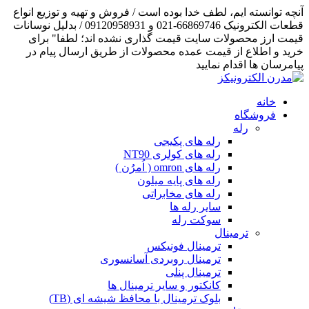
آنچه توانسته ایم، لطف خدا بوده است / فروش و تهیه و توزیع انواع
قطعات الکترونیک 66869746-021 و 09120958931 / بدلیل نوسانات
قیمت ارز محصولات سایت قیمت گذاری نشده اند؛ لطفا" برای
خرید و اطلاع از قیمت عمده محصولات از طریق ارسال پیام در
پیامرسان ها اقدام نمایید
خانه
فروشگاه
رله
رله های پکیجی
رله های کولری NT90
رله های omron ( اُمرُن )
رله های پایه میلون
رله های مخابراتی
سایر رله ها
سوکت رله
ترمینال
ترمینال فونیکس
ترمینال روبردی آسانسوری
ترمینال پنلی
کانکتور و سایر ترمینال ها
بلوک ترمینال با محافظ شیشه ای (TB)