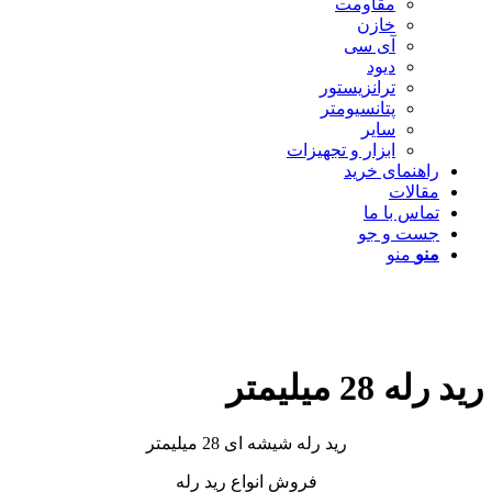
مقاومت
خازن
آی سی
دیود
ترانزیستور
پتانسیومتر
سایر
ابزار و تجهیزات
راهنمای خرید
مقالات
تماس با ما
جست و جو
منو
منو
رید رله 28 میلیمتر
رید رله شیشه ای 28 میلیمتر
فروش انواع رید رله