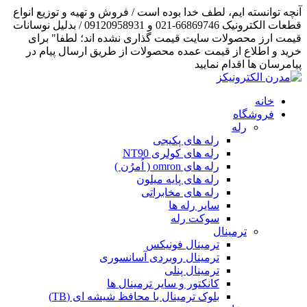
آنچه توانسته ایم، لطف خدا بوده است / فروش و تهیه و توزیع انواع
قطعات الکترونیک 66869746-021 و 09120958931 / بدلیل نوسانات
قیمت ارز محصولات سایت قیمت گذاری نشده اند؛ لطفا" برای
خرید و اطلاع از قیمت عمده محصولات از طریق ارسال پیام در
پیامرسان ها اقدام نمایید
خانه
فروشگاه
رله
رله های پکیجی
رله های کولری NT90
رله های omron ( اُمرُن )
رله های پایه میلون
رله های مخابراتی
سایر رله ها
سوکت رله
ترمینال
ترمینال فونیکس
ترمینال روبردی آسانسوری
ترمینال پنلی
کانکتور و سایر ترمینال ها
بلوک ترمینال با محافظ شیشه ای (TB)