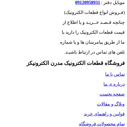
موبایل دفتر :
09120958931
(فـروش انواع قطعات الکترونیک)
چنانچه قـصـد خــریـد و یا اطلاع از
قیمت قطعات الکترونیک را دارید با
ما از طریق پیامرسان ها و یا شماره
تلفن های تماس در ارتباط باشیـد.
فروشگاه قطعات الکترونیک مدرن الکترونیکز
تماس با ما
درباره ی ما
صفحه نخست
وبلاگ و مقالات
قوانین و راهنمای خرید
تمام محصولات فروشگاه