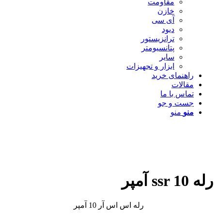
مقاومت
خازن
آی سی
دیود
ترانزیستور
پتانسیومتر
سایر
ابزار و تجهیزات
راهنمای خرید
مقالات
تماس با ما
جست و جو
منو
منو
رله ssr 10 آمپر
رله اس اس آر 10 آمپر