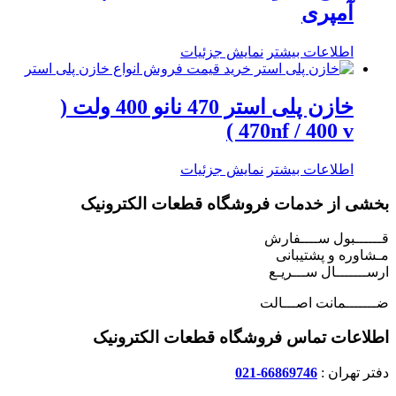
آمپری
اطلاعات بیشتر
نمایش جزئیات
خازن پلی استر 470 نانو 400 ولت (
470nf / 400 v )
اطلاعات بیشتر
نمایش جزئیات
بخشی از خدمات فروشگاه قطعات الکترونیک
قــــــبول ســــفارش
مـشاوره و پشتیبانی
ارســـــــال ســـریـع
ضـــــــمانت اصـــالت
اطلاعات تماس فروشگاه قطعات الکترونیک
دفتر تهران :
66869746-021