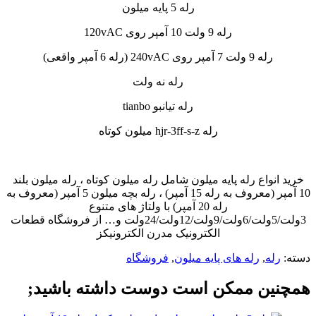
رله 5 پایه میلون
رله 9 ولت 10 آمپر روی 120vAC
رله 9 ولت 7 آمپر روی 240vAC (رله 6 آمپر واقعی)
رله نه ولت
رله تیانبو tianbo
رله hjr-3ff-s-z میلون کوتاه
خرید انواع رله پایه میلون شامل رله میلون کوتاه ، رله میلون بلند
10 آمپر (معروف به رله 15 آمپر) ، رله بچه میلون 5 آمپر (معروف به
رله 20 آمپر) با ولتاژ های متنوع
3ولت/5ولت/6ولت/9ولت/12ولت/24ولت و… از فروشگاه قطعات
الکترونیک مدرن الکترونیکز
دسته:
رله
,
رله های پایه میلون
,
فروشگاه
همچنین ممکن است دوست داشته باشید;