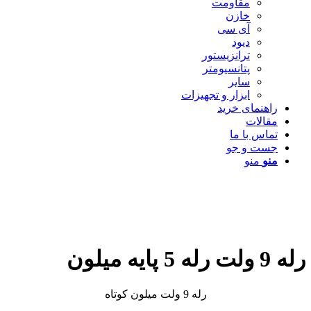
مقاومت
خازن
آی سی
دیود
ترانزیستور
پتانسیومتر
سایر
ابزار و تجهیزات
راهنمای خرید
مقالات
تماس با ما
جست و جو
منو
منو
رله 9 ولت رله 5 پایه میلون
رله 9 ولت میلون کوتاه