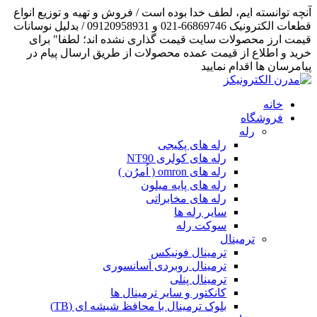
آنچه توانسته ایم، لطف خدا بوده است / فروش و تهیه و توزیع انواع
قطعات الکترونیک 66869746-021 و 09120958931 / بدلیل نوسانات
قیمت ارز محصولات سایت قیمت گذاری نشده اند؛ لطفا" برای
خرید و اطلاع از قیمت عمده محصولات از طریق ارسال پیام در
پیامرسان ها اقدام نمایید
خانه
فروشگاه
رله
رله های پکیجی
رله های کولری NT90
رله های omron ( اُمرُن )
رله های پایه میلون
رله های مخابراتی
سایر رله ها
سوکت رله
ترمینال
ترمینال فونیکس
ترمینال روبردی آسانسوری
ترمینال پنلی
کانکتور و سایر ترمینال ها
بلوک ترمینال با محافظ شیشه ای (TB)