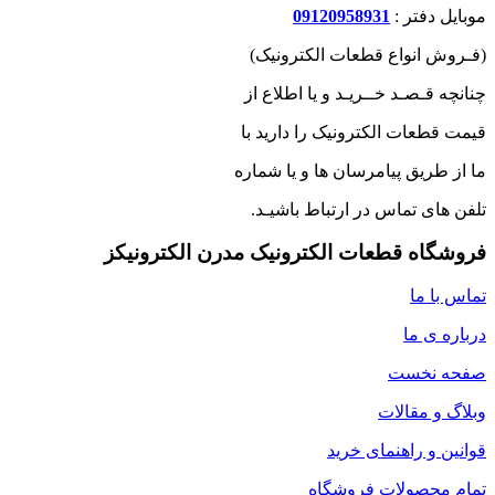
موبایل دفتر :
09120958931
(فـروش انواع قطعات الکترونیک)
چنانچه قـصـد خــریـد و یا اطلاع از
قیمت قطعات الکترونیک را دارید با
ما از طریق پیامرسان ها و یا شماره
تلفن های تماس در ارتباط باشیـد.
فروشگاه قطعات الکترونیک مدرن الکترونیکز
تماس با ما
درباره ی ما
صفحه نخست
وبلاگ و مقالات
قوانین و راهنمای خرید
تمام محصولات فروشگاه