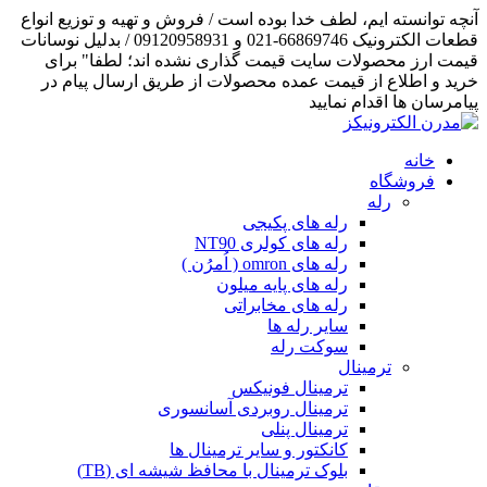
آنچه توانسته ایم، لطف خدا بوده است / فروش و تهیه و توزیع انواع
قطعات الکترونیک 66869746-021 و 09120958931 / بدلیل نوسانات
قیمت ارز محصولات سایت قیمت گذاری نشده اند؛ لطفا" برای
خرید و اطلاع از قیمت عمده محصولات از طریق ارسال پیام در
پیامرسان ها اقدام نمایید
خانه
فروشگاه
رله
رله های پکیجی
رله های کولری NT90
رله های omron ( اُمرُن )
رله های پایه میلون
رله های مخابراتی
سایر رله ها
سوکت رله
ترمینال
ترمینال فونیکس
ترمینال روبردی آسانسوری
ترمینال پنلی
کانکتور و سایر ترمینال ها
بلوک ترمینال با محافظ شیشه ای (TB)