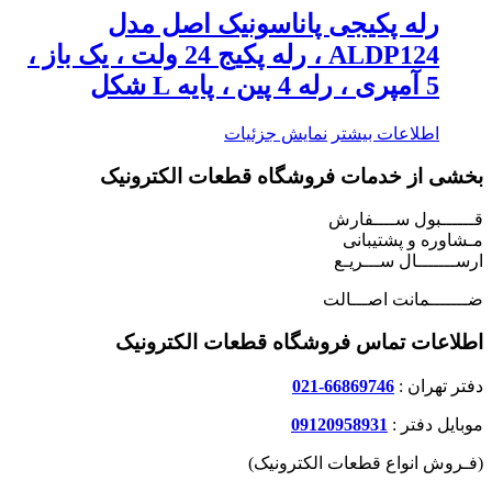
رله پکیجی پاناسونیک اصل مدل
ALDP124 ، رله پکیج 24 ولت ، یک باز ،
5 آمپری ، رله 4 پین ، پایه L شکل
اطلاعات بیشتر
نمایش جزئیات
بخشی از خدمات فروشگاه قطعات الکترونیک
قــــــبول ســــفارش
مـشاوره و پشتیبانی
ارســـــــال ســـریـع
ضـــــــمانت اصـــالت
اطلاعات تماس فروشگاه قطعات الکترونیک
دفتر تهران :
66869746-021
موبایل دفتر :
09120958931
(فـروش انواع قطعات الکترونیک)