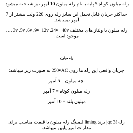
رله میلون کوتاه 5 پایه با نام رله میلون 10 آمپر نیز شناخته میشود.
حداکثر جریان قابل تحمل این سایز رله روی 220 ولت بیشتر از 7
آمپر نمیباشد.
رله میلون با ولتاژ های مختلف 3v ,5v ,6v ,9v ,12v ,24v , 48v ,…
موجود است.
رله میلون
جریان واقعی این رله ها روی 250vAC به صورت زیر میباشد:
بچه میلون = 5 آمپر
رله میلون کوتاه = 7 آمپر
میلون بلند = 10 آمپر
رله jqc 3f برند liming لیمینگ رله میلون با قیمت مناسب برای
مدارات آمپر پایین میباشد.