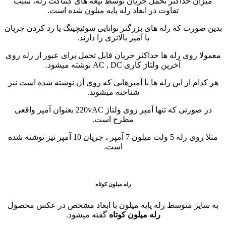
میزان حداکثر تحمل جریان توسط تیغه های کنتاکت رله، سبب
تفاوت در ابعاد رله پایه میلون شده است.
بدین صورت که رله های بزرگتر توانایی سوئیچینگ یا رد کردن جریان
با آمپر بالاتری را دارند.
معمولا روی رله ها حداکثر جریان قابل تحمل برای عبور از رله روی
آخرین ولتاژ کاری AC , DC نوشته میشود.
هر کدام از این رله ها با آمپرهایی که روی آن نوشته شده است نیز
شناخته میشوند.
در صورتی که تنها آمپر روی ولتاژ 220vAC بعنوان آمپر واقعی
مطرح است.
مثلا روی رله 5 ولت میلون 7 آمپر ، جریان 10 آمپر نیز نوشته شده
است.
رله میلون کوتاه
به سایز متوسط رله پایه میلون با ابعاد مشخص در عکس محصول
رله میلون کوتاه
گفته میشود.