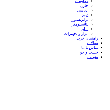
مقاومت
خازن
آی سی
دیود
ترانزیستور
پتانسیومتر
سایر
ابزار و تجهیزات
راهنمای خرید
مقالات
تماس با ما
جست و جو
منو
منو