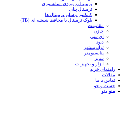
ترمینال روبردی آسانسوری
ترمینال پنلی
کانکتور و سایر ترمینال ها
بلوک ترمینال با محافظ شیشه ای (TB)
مقاومت
خازن
آی سی
دیود
ترانزیستور
پتانسیومتر
سایر
ابزار و تجهیزات
راهنمای خرید
مقالات
تماس با ما
جست و جو
منو
منو