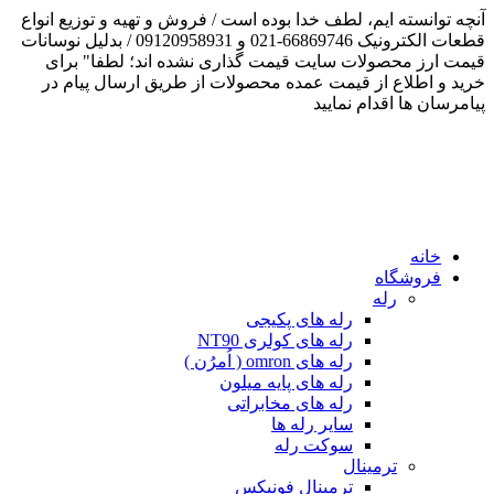
نچه توانسته ایم، لطف خدا بوده است / فروش و تهیه و توزیع انواع
قطعات الکترونیک 66869746-021 و 09120958931 / بدلیل نوسانات
یمت ارز محصولات سایت قیمت گذاری نشده اند؛ لطفا" برای
رید و اطلاع از قیمت عمده محصولات از طریق ارسال پیام در
یامرسان ها اقدام نمایید
خانه
فروشگاه
رله
رله های پکیجی
رله های کولری NT90
رله های omron ( اُمرُن )
رله های پایه میلون
رله های مخابراتی
سایر رله ها
سوکت رله
ترمینال
ترمینال فونیکس