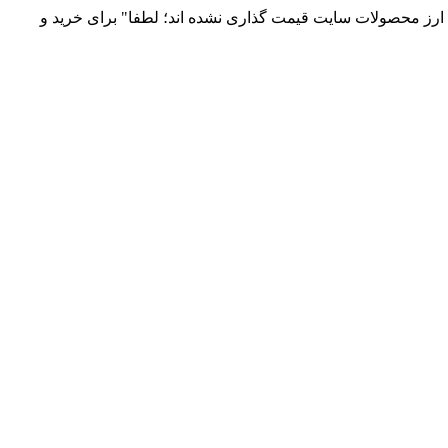
 و توزیع انواع قطعات الکترونیک 66869746-021 و 09120958931 / بدلیل نوسانات قیمت ارز محصولات سایت قیمت گذاری نشده اند؛ لطفا" برای خرید و