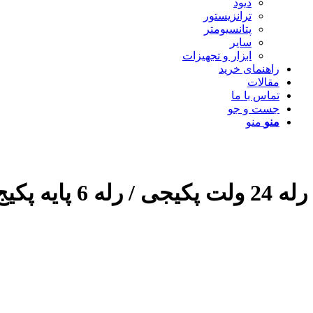
دیود
ترانزیستور
پتانسیومتر
سایر
ابزار و تجهیزات
راهنمای خرید
مقالات
تماس با ما
جست و جو
منو
منو
رله 24 ولت پکیجی / رله 6 پایه پکیج