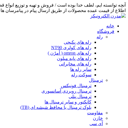
اطلاع از قیمت عمده محصولات از طریق ارسال پیام در پیامرسان ها اق
خانه
فروشگاه
رله
رله های پکیجی
رله های کولری NT90
رله های omron ( اُمرُن )
رله های پایه میلون
رله های مخابراتی
سایر رله ها
سوکت رله
ترمینال
ترمینال فونیکس
ترمینال روبردی آسانسوری
ترمینال پنلی
کانکتور و سایر ترمینال ها
بلوک ترمینال با محافظ شیشه ای (TB)
مقاومت
خازن
آی سی