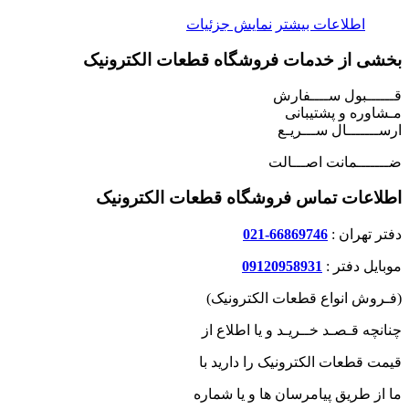
اطلاعات بیشتر
نمایش جزئیات
بخشی از خدمات فروشگاه قطعات الکترونیک
قــــــبول ســــفارش
مـشاوره و پشتیبانی
ارســـــــال ســـریـع
ضـــــــمانت اصـــالت
اطلاعات تماس فروشگاه قطعات الکترونیک
دفتر تهران :
66869746-021
موبایل دفتر :
09120958931
(فـروش انواع قطعات الکترونیک)
چنانچه قـصـد خــریـد و یا اطلاع از
قیمت قطعات الکترونیک را دارید با
ما از طریق پیامرسان ها و یا شماره