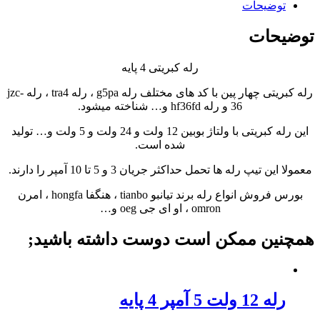
توضیحات
توضیحات
رله کبریتی 4 پایه
رله کبریتی چهار پین با کد های مختلف رله g5pa ، رله tra4 ، رله jzc-
36 و رله hf36fd و… شناخته میشود.
این رله کبریتی با ولتاژ بوبین 12 ولت و 24 ولت و 5 ولت و… تولید
شده است.
معمولا این تیپ رله ها تحمل حداکثر جریان 3 و 5 تا 10 آمپر را دارند.
بورس فروش انواع رله برند تیانبو tianbo ، هنگفا hongfa ، امرن
omron ، او ای جی oeg و…
همچنین ممکن است دوست داشته باشید;
رله 12 ولت 5 آمپر 4 پایه