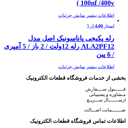
100nf /400v )
اطلاعات بیشتر
نمایش جزئیات
امتیاز
4.00
از 5
رله پکیجی پاناسونیک اصل مدل
ALA2PF12 رله 12ولت / 2 باز / 5 آمپری
/ 6 پین
اطلاعات بیشتر
نمایش جزئیات
بخشی از خدمات فروشگاه قطعات الکترونیک
قــــــبول ســــفارش
مـشاوره و پشتیبانی
ارســـــــال ســـریـع
ضـــــــمانت اصـــالت
اطلاعات تماس فروشگاه قطعات الکترونیک