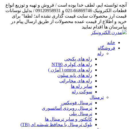
آنچه توانسته ایم، لطف خدا بوده است / فروش و تهیه و توزیع انواع
قطعات الکترونیک 66869746-021 و 09120958931 / بدلیل نوسانات
قیمت ارز محصولات سایت قیمت گذاری نشده اند؛ لطفا" برای
خرید و اطلاع از قیمت عمده محصولات از طریق ارسال پیام در
پیامرسان ها اقدام نمایید
خانه
فروشگاه
رله
رله های پکیجی
رله های کولری NT90
رله های omron ( اُمرُن )
رله های پایه میلون
رله های مخابراتی
سایر رله ها
سوکت رله
ترمینال
ترمینال فونیکس
ترمینال روبردی آسانسوری
ترمینال پنلی
کانکتور و سایر ترمینال ها
بلوک ترمینال با محافظ شیشه ای (TB)