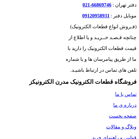
دفتر تهران :
66869746-021
موبایل دفتر :
09120958931
(فـروش انواع قطعات الکترونیک)
چنانچه قـصـد خــریـد و یا اطلاع از
قیمت قطعات الکترونیک را دارید با
ما از طریق پیامرسان ها و یا شماره
تلفن های تماس در ارتباط باشیـد.
فروشگاه قطعات الکترونیک مدرن الکترونیکز
تماس با ما
درباره ی ما
صفحه نخست
وبلاگ و مقالات
قوانین و راهنمای خرید