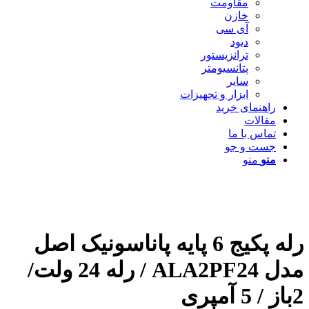
مقاومت
خازن
آی سی
دیود
ترانزیستور
پتانسیومتر
سایر
ابزار و تجهیزات
راهنمای خرید
مقالات
تماس با ما
جست و جو
منو
منو
رله پکیج 6 پایه پاناسونیک اصل
مدل ALA2PF24 / رله 24 ولت/
2باز / 5 آمپری