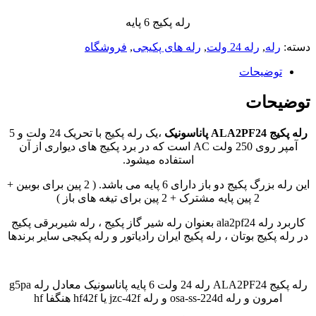
رله پکیج 6 پایه
دسته:
رله
,
رله 24 ولت
,
رله های پکیجی
,
فروشگاه
توضیحات
توضیحات
رله پکیج ALA2PF24 پاناسونیک
،یک رله پکیج با تحریک 24 ولت و 5
آمپر روی 250 ولت AC است که در برد پکیج های دیواری از آن
استفاده میشود.
این رله بزرگ پکیج دو باز دارای 6 پایه می باشد. ( 2 پین برای بوبین +
2 پین پایه مشترک + 2 پین برای تیغه های باز )
کاربرد رله ala2pf24 بعنوان رله شیر گاز پکیج ، رله شیربرقی پکیج
در رله پکیج بوتان ، رله پکیج ایران رادیاتور و رله پکیجی سایر برندها
رله پکیج ALA2PF24 رله 24 ولت 6 پایه پاناسونیک معادل رله g5pa
امرون و رله osa-ss-224d و رله jzc-42f یا hf42f هنگفا hf