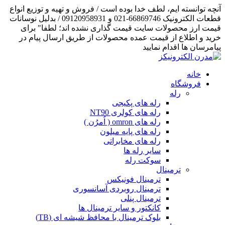
آنچه توانسته ایم، لطف خدا بوده است / فروش و تهیه و توزیع انواع
قطعات الکترونیک 66869746-021 و 09120958931 / بدلیل نوسانات
قیمت ارز محصولات سایت قیمت گذاری نشده اند؛ لطفا" برای
خرید و اطلاع از قیمت عمده محصولات از طریق ارسال پیام در
پیامرسان ها اقدام نمایید
خانه
فروشگاه
رله
رله های پکیجی
رله های کولری NT90
رله های omron ( اُمرُن )
رله های پایه میلون
رله های مخابراتی
سایر رله ها
سوکت رله
ترمینال
ترمینال فونیکس
ترمینال روبردی آسانسوری
ترمینال پنلی
کانکتور و سایر ترمینال ها
بلوک ترمینال با محافظ شیشه ای (TB)