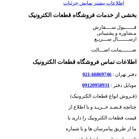
اطلاعات بیشتر
نمایش جزئیات
بخشی از خدمات فروشگاه قطعات الکترونیک
قــــــبول ســــفارش
مـشاوره و پشتیبانی
ارســـــــال ســـریـع
ضـــــــمانت اصـــالت
اطلاعات تماس فروشگاه قطعات الکترونیک
دفتر تهران :
66869746-021
موبایل دفتر :
09120958931
(فـروش انواع قطعات الکترونیک)
چنانچه قـصـد خــریـد و یا اطلاع از
قیمت قطعات الکترونیک را دارید با
ما از طریق پیامرسان ها و یا شماره