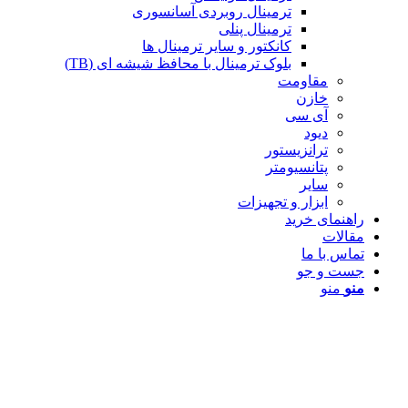
ترمینال روبردی آسانسوری
ترمینال پنلی
کانکتور و سایر ترمینال ها
بلوک ترمینال با محافظ شیشه ای (TB)
مقاومت
خازن
آی سی
دیود
ترانزیستور
پتانسیومتر
سایر
ابزار و تجهیزات
اهنمای خرید
قالات
ماس با ما
ست و جو
نو
منو