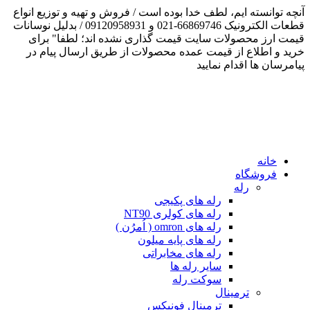
انسته ایم، لطف خدا بوده است / فروش و تهیه و توزیع انواع
قطعات الکترونیک 66869746-021 و 09120958931 / بدلیل نوسانات
رز محصولات سایت قیمت گذاری نشده اند؛ لطفا" برای
 اطلاع از قیمت عمده محصولات از طریق ارسال پیام در
ن ها اقدام نمایید
انه
روشگاه
رله
رله های پکیجی
رله های کولری NT90
رله های omron ( اُمرُن )
رله های پایه میلون
رله های مخابراتی
سایر رله ها
سوکت رله
ترمینال
ترمینال فونیکس