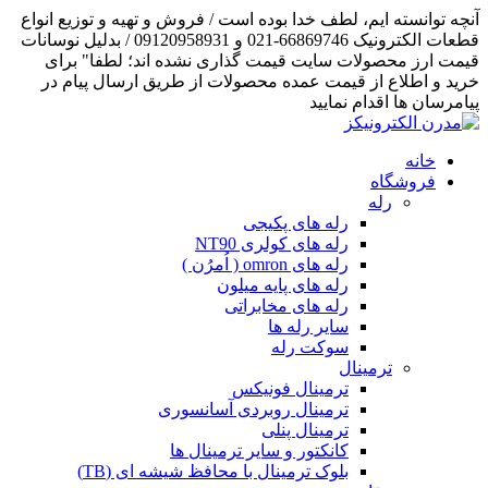
آنچه توانسته ایم، لطف خدا بوده است / فروش و تهیه و توزیع انواع
قطعات الکترونیک 66869746-021 و 09120958931 / بدلیل نوسانات
قیمت ارز محصولات سایت قیمت گذاری نشده اند؛ لطفا" برای
خرید و اطلاع از قیمت عمده محصولات از طریق ارسال پیام در
پیامرسان ها اقدام نمایید
خانه
فروشگاه
رله
رله های پکیجی
رله های کولری NT90
رله های omron ( اُمرُن )
رله های پایه میلون
رله های مخابراتی
سایر رله ها
سوکت رله
ترمینال
ترمینال فونیکس
ترمینال روبردی آسانسوری
ترمینال پنلی
کانکتور و سایر ترمینال ها
بلوک ترمینال با محافظ شیشه ای (TB)