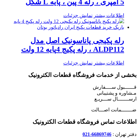
5 آمپری ، رله 4 پین ، پایه L شکل
اطلاعات بیشتر
نمایش جزئیات
رله پکیجی پاناسونیک اصل مدل
ALDP112 ، رله پکیج 4پایه 12 ولت
اطلاعات بیشتر
نمایش جزئیات
بخشی از خدمات فروشگاه قطعات الکترونیک
قــــــبول ســــفارش
مـشاوره و پشتیبانی
ارســـــــال ســـریـع
ضـــــــمانت اصـــالت
اطلاعات تماس فروشگاه قطعات الکترونیک
دفتر تهران :
66869746-021