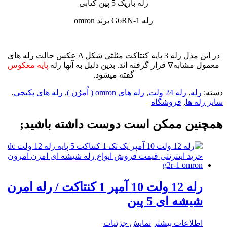
رله باریک 5 پین کتابی
رله G6RN-1 برند omron
در این مدل رله 3 پایه کنتاکت مثلثی شکل Δ عکس حالت رله های
معمول مشابه∇ قرار گرفته اند. بدین دلیل به آنها رله
پایه معکوس
گفته میشود.
دسته:
رله
,
رله 24 ولت
,
رله های omron ( اُمرُن )
,
رله های پکیجی
,
سایر رله ها
,
فروشگاه
همچنین ممکن است دوست داشته باشید;
رله 12 ولت 10 آمپر 1 کنتاکت / رله امرن
شیشه ای 5 پین
اطلاعات بیشتر
نمایش جزئیات