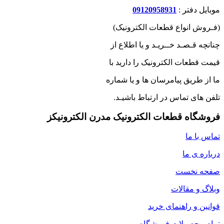
موبایل دفتر :
09120958931
(فـروش انواع قطعات الکترونیک)
چنانچه قـصـد خــریـد و یا اطلاع از
قیمت قطعات الکترونیک را دارید با
ما از طریق پیامرسان ها و یا شماره
تلفن های تماس در ارتباط باشیـد.
فروشگاه قطعات الکترونیک مدرن الکترونیکز
تماس با ما
درباره ی ما
صفحه نخست
وبلاگ و مقالات
قوانین و راهنمای خرید
تمام محصولات فروشگاه