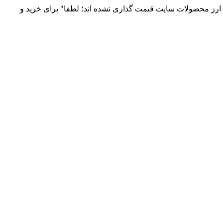
 و توزیع انواع قطعات الکترونیک 66869746-021 و 09120958931 / بدلیل نوسانات قیمت ارز محصولات سایت قیمت گذاری نشده اند؛ لطفا" برای خرید و