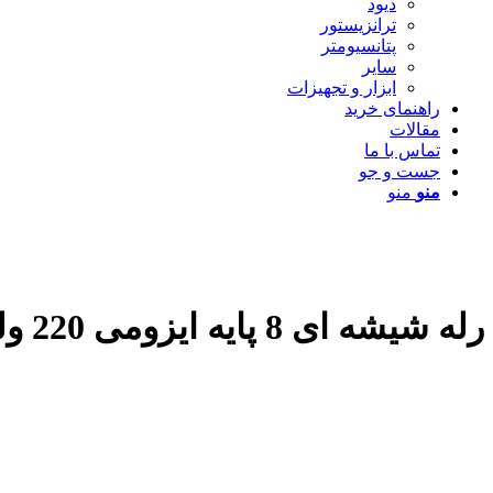
دیود
ترانزیستور
پتانسیومتر
سایر
ابزار و تجهیزات
راهنمای خرید
مقالات
تماس با ما
جست و جو
منو
منو
رله شیشه ای 8 پایه ایزومی 220 ولت