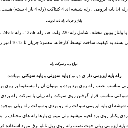
رله 14 پایه ایزومی ، رله شیشه ای 4 کنتاکت (رله 4 باز 4 بسته) هست.
ولتاژ و جریان رله پایه ایزومی
2 ولت ac ، رله 12vdc ، رله 24vdc ، رله 110vac و… تولید شده اند.
یت ساخت توسط کارخانه، معمولا جریان تا 12-10 آمپر را روی 220vac جوابگو هستند.
انواع پایه و سوکت رله
رله پایه ایزومی
دارای دو نوع
پایه سوزنی
و
پایه سوکتی
میباشد.
زنی مناسب نصب رله روی برد بوده و میتوان آن را مستقیما بر روی برد
ه سوکتی مناسب قرار گرفتن روی سوکت رله ریلی یا سوکت رله بردی م
 شیشه ای پایه ایزومی سوکت رله رو بردی و سوکت رله ریلی موجود 
دی یکبار روی برد لحیم میشود ولی میتوان بارها رله های مختلف را به
ایه ایزومی ریلی جهت نصب رله روی ریل تابلو برق مورد استفاده قرا