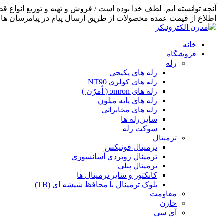
اطلاع از قیمت عمده محصولات از طریق ارسال پیام در پیامرسان ها اق
خانه
فروشگاه
رله
رله های پکیجی
رله های کولری NT90
رله های omron ( اُمرُن )
رله های پایه میلون
رله های مخابراتی
سایر رله ها
سوکت رله
ترمینال
ترمینال فونیکس
ترمینال روبردی آسانسوری
ترمینال پنلی
کانکتور و سایر ترمینال ها
بلوک ترمینال با محافظ شیشه ای (TB)
مقاومت
خازن
آی سی