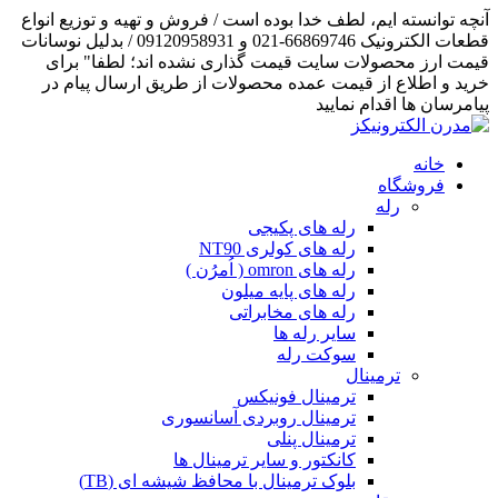
آنچه توانسته ایم، لطف خدا بوده است / فروش و تهیه و توزیع انواع
قطعات الکترونیک 66869746-021 و 09120958931 / بدلیل نوسانات
قیمت ارز محصولات سایت قیمت گذاری نشده اند؛ لطفا" برای
خرید و اطلاع از قیمت عمده محصولات از طریق ارسال پیام در
پیامرسان ها اقدام نمایید
خانه
فروشگاه
رله
رله های پکیجی
رله های کولری NT90
رله های omron ( اُمرُن )
رله های پایه میلون
رله های مخابراتی
سایر رله ها
سوکت رله
ترمینال
ترمینال فونیکس
ترمینال روبردی آسانسوری
ترمینال پنلی
کانکتور و سایر ترمینال ها
بلوک ترمینال با محافظ شیشه ای (TB)