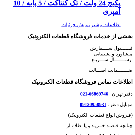
پکیج 24 ولت / تک کنتاکت / 5 پایه / 10
آمپری
اطلاعات بیشتر
نمایش جزئیات
بخشی از خدمات فروشگاه قطعات الکترونیک
قــــــبول ســــفارش
مـشاوره و پشتیبانی
ارســـــــال ســـریـع
ضـــــــمانت اصـــالت
اطلاعات تماس فروشگاه قطعات الکترونیک
دفتر تهران :
66869746-021
موبایل دفتر :
09120958931
(فـروش انواع قطعات الکترونیک)
چنانچه قـصـد خــریـد و یا اطلاع از