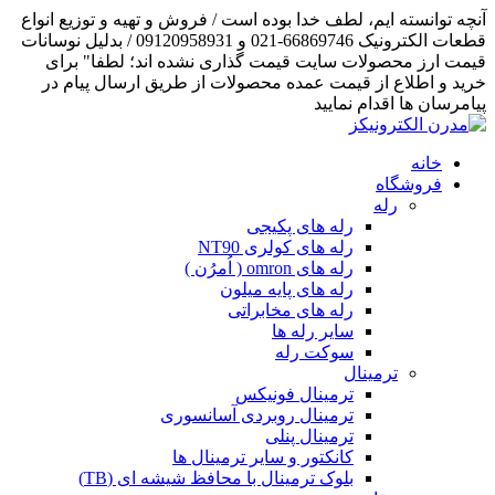
آنچه توانسته ایم، لطف خدا بوده است / فروش و تهیه و توزیع انواع
قطعات الکترونیک 66869746-021 و 09120958931 / بدلیل نوسانات
قیمت ارز محصولات سایت قیمت گذاری نشده اند؛ لطفا" برای
خرید و اطلاع از قیمت عمده محصولات از طریق ارسال پیام در
پیامرسان ها اقدام نمایید
خانه
فروشگاه
رله
رله های پکیجی
رله های کولری NT90
رله های omron ( اُمرُن )
رله های پایه میلون
رله های مخابراتی
سایر رله ها
سوکت رله
ترمینال
ترمینال فونیکس
ترمینال روبردی آسانسوری
ترمینال پنلی
کانکتور و سایر ترمینال ها
بلوک ترمینال با محافظ شیشه ای (TB)