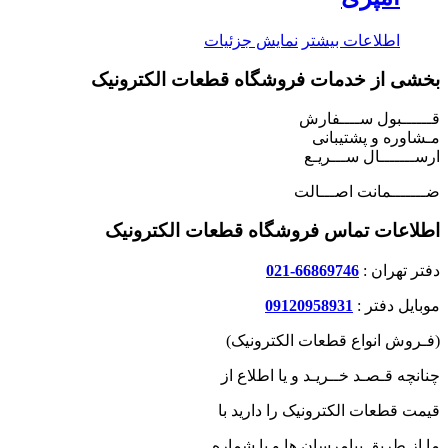
اطلاعات بیشتر
نمایش جزئیات
بخشی از خدمات فروشگاه قطعات الکترونیک
قــــــبول ســــفارش
مـشاوره و پشتیبانی
ارســـــــال ســـریـع
ضـــــــمانت اصـــالت
اطلاعات تماس فروشگاه قطعات الکترونیک
دفتر تهران :
66869746-021
موبایل دفتر :
09120958931
(فـروش انواع قطعات الکترونیک)
چنانچه قـصـد خــریـد و یا اطلاع از
قیمت قطعات الکترونیک را دارید با
ما از طریق پیامرسان ها و یا شماره