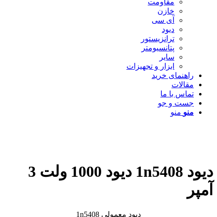
مقاومت
خازن
آی سی
دیود
ترانزیستور
پتانسیومتر
سایر
ابزار و تجهیزات
راهنمای خرید
مقالات
تماس با ما
جست و جو
منو
منو
دیود 1n5408 دیود 1000 ولت 3
آمپر
دیود معمولی 1n5408