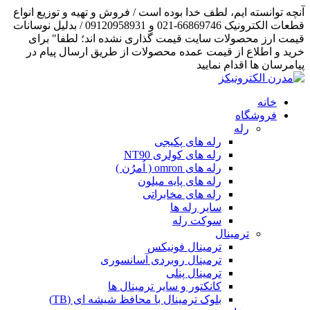
آنچه توانسته ایم، لطف خدا بوده است / فروش و تهیه و توزیع انواع
قطعات الکترونیک 66869746-021 و 09120958931 / بدلیل نوسانات
قیمت ارز محصولات سایت قیمت گذاری نشده اند؛ لطفا" برای
خرید و اطلاع از قیمت عمده محصولات از طریق ارسال پیام در
پیامرسان ها اقدام نمایید
خانه
فروشگاه
رله
رله های پکیجی
رله های کولری NT90
رله های omron ( اُمرُن )
رله های پایه میلون
رله های مخابراتی
سایر رله ها
سوکت رله
ترمینال
ترمینال فونیکس
ترمینال روبردی آسانسوری
ترمینال پنلی
کانکتور و سایر ترمینال ها
بلوک ترمینال با محافظ شیشه ای (TB)