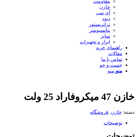
مقاومت
خازن
آی سی
دیود
ترانزیستور
پتانسیومتر
سایر
ابزار و تجهیزات
راهنمای خرید
مقالات
تماس با ما
جست و جو
منو
منو
خازن 47 میکروفاراد 25 ولت
دسته:
خازن
,
فروشگاه
توضیحات
توضیحات