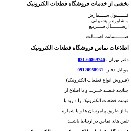
بخشی از خدمات فروشگاه قطعات الکترونیک
قــــــبول ســــفارش
مـشاوره و پشتیبانی
ارســـــــال ســـریـع
ضـــــــمانت اصـــالت
اطلاعات تماس فروشگاه قطعات الکترونیک
دفتر تهران :
66869746-021
موبایل دفتر :
09120958931
(فـروش انواع قطعات الکترونیک)
چنانچه قـصـد خــریـد و یا اطلاع از
قیمت قطعات الکترونیک را دارید با
ما از طریق پیامرسان ها و یا شماره
تلفن های تماس در ارتباط باشیـد.