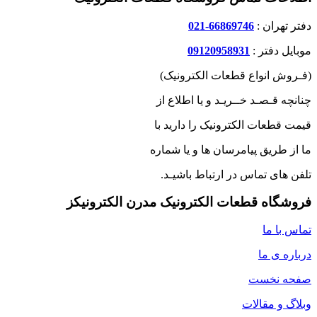
دفتر تهران :
66869746-021
موبایل دفتر :
09120958931
(فـروش انواع قطعات الکترونیک)
چنانچه قـصـد خــریـد و یا اطلاع از
قیمت قطعات الکترونیک را دارید با
ما از طریق پیامرسان ها و یا شماره
تلفن های تماس در ارتباط باشیـد.
فروشگاه قطعات الکترونیک مدرن الکترونیکز
تماس با ما
درباره ی ما
صفحه نخست
وبلاگ و مقالات