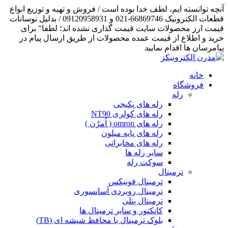
آنچه توانسته ایم، لطف خدا بوده است / فروش و تهیه و توزیع انواع
قطعات الکترونیک 66869746-021 و 09120958931 / بدلیل نوسانات
قیمت ارز محصولات سایت قیمت گذاری نشده اند؛ لطفا" برای
خرید و اطلاع از قیمت عمده محصولات از طریق ارسال پیام در
پیامرسان ها اقدام نمایید
خانه
فروشگاه
رله
رله های پکیجی
رله های کولری NT90
رله های omron ( اُمرُن )
رله های پایه میلون
رله های مخابراتی
سایر رله ها
سوکت رله
ترمینال
ترمینال فونیکس
ترمینال روبردی آسانسوری
ترمینال پنلی
کانکتور و سایر ترمینال ها
بلوک ترمینال با محافظ شیشه ای (TB)