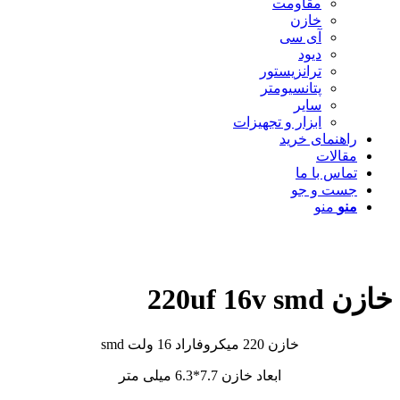
مقاومت
خازن
آی سی
دیود
ترانزیستور
پتانسیومتر
سایر
ابزار و تجهیزات
راهنمای خرید
مقالات
تماس با ما
جست و جو
منو
منو
خازن 220uf 16v smd
خازن 220 میکروفاراد 16 ولت smd
ابعاد خازن 7.7*6.3 میلی متر