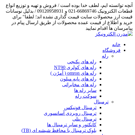
آنچه توانسته ایم، لطف خدا بوده است / فروش و تهیه و توزیع انواع
قطعات الکترونیک 66869746-021 و 09120958931 / بدلیل نوسانات
قیمت ارز محصولات سایت قیمت گذاری نشده اند؛ لطفا" برای
خرید و اطلاع از قیمت عمده محصولات از طریق ارسال پیام در
پیامرسان ها اقدام نمایید
خانه
فروشگاه
رله
رله های پکیجی
رله های کولری NT90
رله های omron ( اُمرُن )
رله های پایه میلون
رله های مخابراتی
سایر رله ها
سوکت رله
ترمینال
ترمینال فونیکس
ترمینال روبردی آسانسوری
ترمینال پنلی
کانکتور و سایر ترمینال ها
بلوک ترمینال با محافظ شیشه ای (TB)