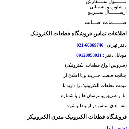
قــــــبول ســــفارش
مـشاوره و پشتیبانی
ارســـــــال ســـریـع
ضـــــــمانت اصـــالت
اطلاعات تماس فروشگاه قطعات الکترونیک
دفتر تهران :
66869746-021
موبایل دفتر :
09120958931
(فـروش انواع قطعات الکترونیک)
چنانچه قـصـد خــریـد و یا اطلاع از
قیمت قطعات الکترونیک را دارید با
ما از طریق پیامرسان ها و یا شماره
تلفن های تماس در ارتباط باشیـد.
فروشگاه قطعات الکترونیک مدرن الکترونیکز
تماس با ما