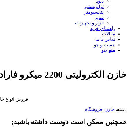
دیود
ترانزیستور
پتانسیومتر
سایر
ابزار و تجهیزات
راهنمای خرید
مقالات
تماس با ما
جست و جو
منو
منو
خازن الکترولیتی 2200 میکرو فاراد 50 ولت
فروش انواع خازن الکترو
دسته:
خازن
,
فروشگاه
همچنین ممکن است دوست داشته باشید;