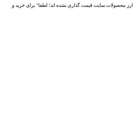
 و توزیع انواع قطعات الکترونیک 66869746-021 و 09120958931 / بدلیل نوسانات قیمت ارز محصولات سایت قیمت گذاری نشده اند؛ لطفا" برای خرید و