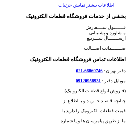
اطلاعات بیشتر
نمایش جزئیات
بخشی از خدمات فروشگاه قطعات الکترونیک
قــــــبول ســــفارش
مـشاوره و پشتیبانی
ارســـــــال ســـریـع
ضـــــــمانت اصـــالت
اطلاعات تماس فروشگاه قطعات الکترونیک
دفتر تهران :
66869746-021
موبایل دفتر :
09120958931
(فـروش انواع قطعات الکترونیک)
چنانچه قـصـد خــریـد و یا اطلاع از
قیمت قطعات الکترونیک را دارید با
ما از طریق پیامرسان ها و یا شماره