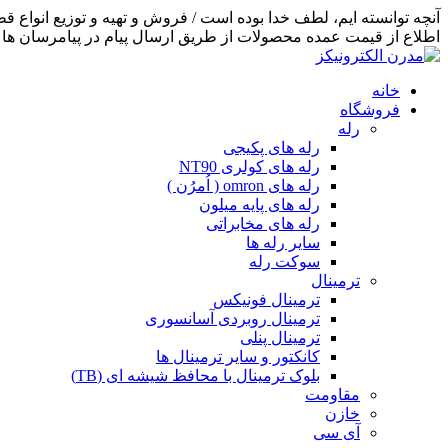
اطلاع از قیمت عمده محصولات از طریق ارسال پیام در پیامرسان ها اق
خانه
فروشگاه
رله
رله های پکیجی
رله های کولری NT90
رله های omron ( اُمرُن )
رله های پایه میلون
رله های مخابراتی
سایر رله ها
سوکت رله
ترمینال
ترمینال فونیکس
ترمینال روبردی آسانسوری
ترمینال پنلی
کانکتور و سایر ترمینال ها
بلوک ترمینال با محافظ شیشه ای (TB)
مقاومت
خازن
آی سی