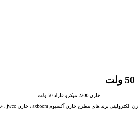
خازن 2200 میکرو فاراد 50 ولت
لیتی برند های مطرح خازن آکسبوم axboom ، خازن jwco ، خازن chong و…