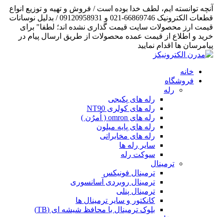
آنچه توانسته ایم، لطف خدا بوده است / فروش و تهیه و توزیع انواع
قطعات الکترونیک 66869746-021 و 09120958931 / بدلیل نوسانات
قیمت ارز محصولات سایت قیمت گذاری نشده اند؛ لطفا" برای
خرید و اطلاع از قیمت عمده محصولات از طریق ارسال پیام در
پیامرسان ها اقدام نمایید
خانه
فروشگاه
رله
رله های پکیجی
رله های کولری NT90
رله های omron ( اُمرُن )
رله های پایه میلون
رله های مخابراتی
سایر رله ها
سوکت رله
ترمینال
ترمینال فونیکس
ترمینال روبردی آسانسوری
ترمینال پنلی
کانکتور و سایر ترمینال ها
بلوک ترمینال با محافظ شیشه ای (TB)