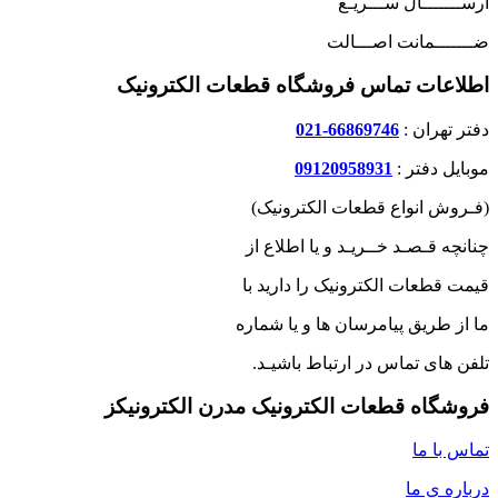
ارســـــــال ســـریـع
ضـــــــمانت اصـــالت
اطلاعات تماس فروشگاه قطعات الکترونیک
دفتر تهران :
66869746-021
موبایل دفتر :
09120958931
(فـروش انواع قطعات الکترونیک)
چنانچه قـصـد خــریـد و یا اطلاع از
قیمت قطعات الکترونیک را دارید با
ما از طریق پیامرسان ها و یا شماره
تلفن های تماس در ارتباط باشیـد.
فروشگاه قطعات الکترونیک مدرن الکترونیکز
تماس با ما
درباره ی ما