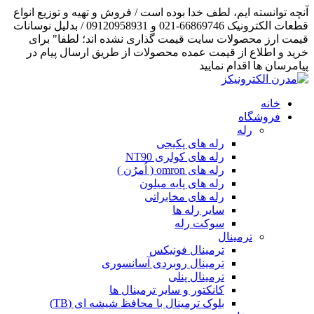
آنچه توانسته ایم، لطف خدا بوده است / فروش و تهیه و توزیع انواع
قطعات الکترونیک 66869746-021 و 09120958931 / بدلیل نوسانات
قیمت ارز محصولات سایت قیمت گذاری نشده اند؛ لطفا" برای
خرید و اطلاع از قیمت عمده محصولات از طریق ارسال پیام در
پیامرسان ها اقدام نمایید
خانه
فروشگاه
رله
رله های پکیجی
رله های کولری NT90
رله های omron ( اُمرُن )
رله های پایه میلون
رله های مخابراتی
سایر رله ها
سوکت رله
ترمینال
ترمینال فونیکس
ترمینال روبردی آسانسوری
ترمینال پنلی
کانکتور و سایر ترمینال ها
بلوک ترمینال با محافظ شیشه ای (TB)