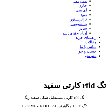
مقاومت
خازن
آی سی
دیود
ترانزیستور
پتانسیومتر
سایر
ابزار و تجهیزات
راهنمای خرید
مقالات
تماس با ما
جست و جو
منو
منو
تگ rfid کارتی سفید
تگ rfid کارتی مستطیل شکل سفید رنگ
تگ 13.56 مگاهرتز 13.56MHZ RFID TAG