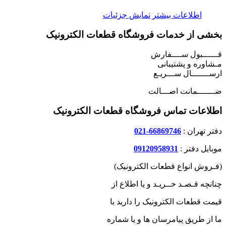
اطلاعات بیشتر
نمایش جزئیات
بخشی از خدمات فروشگاه قطعات الکترونیک
قــــــبول ســــفارش
مـشاوره و پشتیبانی
ارســـــــال ســـریـع
ضـــــــمانت اصـــالت
اطلاعات تماس فروشگاه قطعات الکترونیک
دفتر تهران :
66869746-021
موبایل دفتر :
09120958931
(فـروش انواع قطعات الکترونیک)
چنانچه قـصـد خــریـد و یا اطلاع از
قیمت قطعات الکترونیک را دارید با
ما از طریق پیامرسان ها و یا شماره