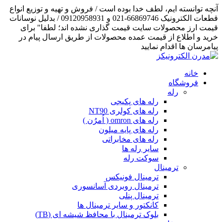
آنچه توانسته ایم، لطف خدا بوده است / فروش و تهیه و توزیع انواع
قطعات الکترونیک 66869746-021 و 09120958931 / بدلیل نوسانات
قیمت ارز محصولات سایت قیمت گذاری نشده اند؛ لطفا" برای
خرید و اطلاع از قیمت عمده محصولات از طریق ارسال پیام در
پیامرسان ها اقدام نمایید
خانه
فروشگاه
رله
رله های پکیجی
رله های کولری NT90
رله های omron ( اُمرُن )
رله های پایه میلون
رله های مخابراتی
سایر رله ها
سوکت رله
ترمینال
ترمینال فونیکس
ترمینال روبردی آسانسوری
ترمینال پنلی
کانکتور و سایر ترمینال ها
بلوک ترمینال با محافظ شیشه ای (TB)