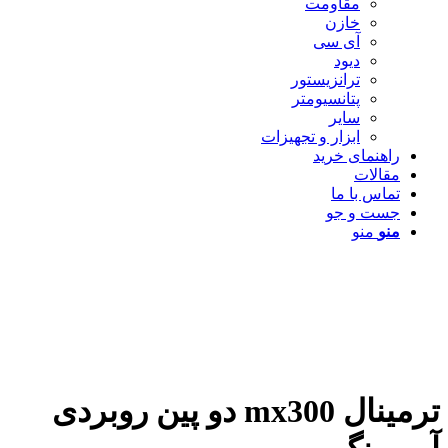
مقاومت
خازن
آی سی
دیود
ترانزیستور
پتانسیومتر
سایر
ابزار و تجهیزات
راهنمای خرید
مقالات
تماس با ما
جست و جو
منو
منو
ترمینال mx300 دو پین روبردی