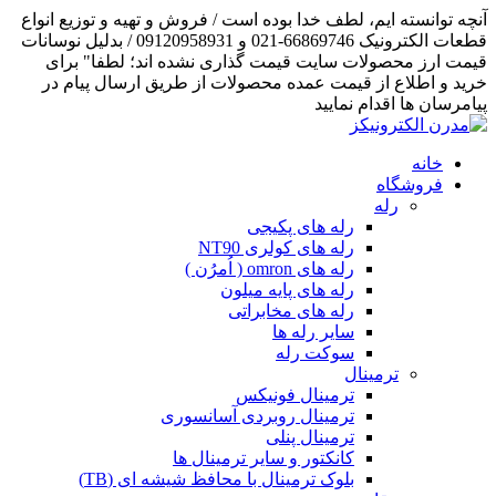
آنچه توانسته ایم، لطف خدا بوده است / فروش و تهیه و توزیع انواع
قطعات الکترونیک 66869746-021 و 09120958931 / بدلیل نوسانات
قیمت ارز محصولات سایت قیمت گذاری نشده اند؛ لطفا" برای
خرید و اطلاع از قیمت عمده محصولات از طریق ارسال پیام در
پیامرسان ها اقدام نمایید
خانه
فروشگاه
رله
رله های پکیجی
رله های کولری NT90
رله های omron ( اُمرُن )
رله های پایه میلون
رله های مخابراتی
سایر رله ها
سوکت رله
ترمینال
ترمینال فونیکس
ترمینال روبردی آسانسوری
ترمینال پنلی
کانکتور و سایر ترمینال ها
بلوک ترمینال با محافظ شیشه ای (TB)