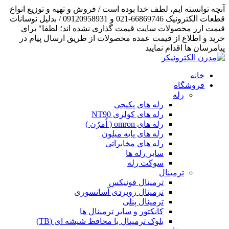
آنچه توانسته ایم، لطف خدا بوده است / فروش و تهیه و توزیع انواع
قطعات الکترونیک 66869746-021 و 09120958931 / بدلیل نوسانات
قیمت ارز محصولات سایت قیمت گذاری نشده اند؛ لطفا" برای
خرید و اطلاع از قیمت عمده محصولات از طریق ارسال پیام در
پیامرسان ها اقدام نمایید
خانه
فروشگاه
رله
رله های پکیجی
رله های کولری NT90
رله های omron ( اُمرُن )
رله های پایه میلون
رله های مخابراتی
سایر رله ها
سوکت رله
ترمینال
ترمینال فونیکس
ترمینال روبردی آسانسوری
ترمینال پنلی
کانکتور و سایر ترمینال ها
بلوک ترمینال با محافظ شیشه ای (TB)