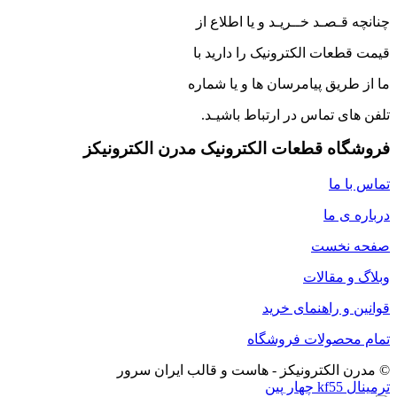
چنانچه قـصـد خــریـد و یا اطلاع از
قیمت قطعات الکترونیک را دارید با
ما از طریق پیامرسان ها و یا شماره
تلفن های تماس در ارتباط باشیـد.
فروشگاه قطعات الکترونیک مدرن الکترونیکز
تماس با ما
درباره ی ما
صفحه نخست
وبلاگ و مقالات
قوانین و راهنمای خرید
تمام محصولات فروشگاه
© مدرن الکترونیکز - هاست و قالب ایران سرور
ترمینال kf55 چهار پین