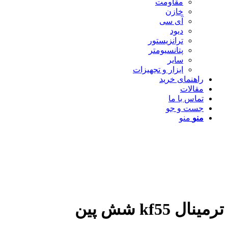
مقاومت
خازن
آی سی
دیود
ترانزیستور
پتانسیومتر
سایر
ابزار و تجهیزات
راهنمای خرید
مقالات
تماس با ما
جست و جو
منو
منو
ترمینال kf55 شش پین