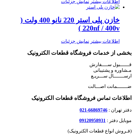
اطلاعات بیشتر
نمایش جزئیات
خازن پلی استر 220 نانو 400 ولت (
220nf / 400v )
اطلاعات بیشتر
نمایش جزئیات
بخشی از خدمات فروشگاه قطعات الکترونیک
قــــــبول ســــفارش
مـشاوره و پشتیبانی
ارســـــــال ســـریـع
ضـــــــمانت اصـــالت
اطلاعات تماس فروشگاه قطعات الکترونیک
دفتر تهران :
66869746-021
موبایل دفتر :
09120958931
(فـروش انواع قطعات الکترونیک)