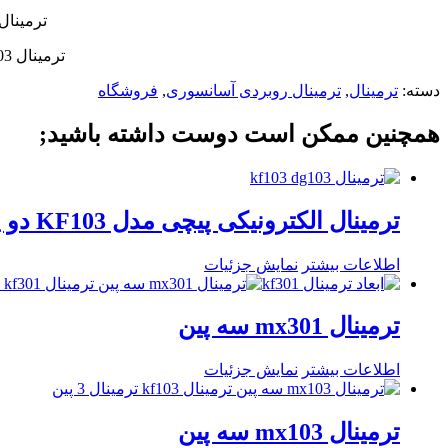
ترمینال kf103 پرکاربرد در انواع برد های الکترونیک مانند برد ست کنترل 
ترمینال mx103 بسته به مارک تولید کننده با نام های kf103 و dg103 و… نیز شناخته میشود.
دسته:
ترمینال
,
ترمینال روبردی آسانسوری
,
فروشگاه
همچنین ممکن است دوست داشته باشید;
ترمینال الکترونیکی پیچی مدل KF103 دو پین
اطلاعات بیشتر
نمایش جزئیات
ترمینال mx301 سه پین
اطلاعات بیشتر
نمایش جزئیات
ترمینال mx103 سه پین