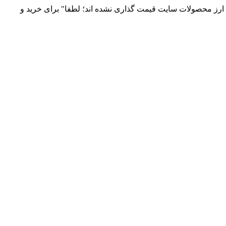
 و توزیع انواع قطعات الکترونیک 66869746-021 و 09120958931 / بدلیل نوسانات قیمت ارز محصولات سایت قیمت گذاری نشده اند؛ لطفا" برای خرید و