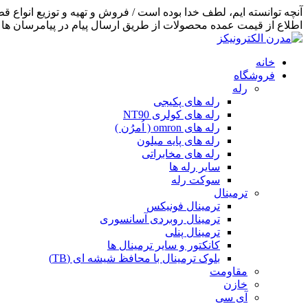
اطلاع از قیمت عمده محصولات از طریق ارسال پیام در پیامرسان ها اق
خانه
فروشگاه
رله
رله های پکیجی
رله های کولری NT90
رله های omron ( اُمرُن )
رله های پایه میلون
رله های مخابراتی
سایر رله ها
سوکت رله
ترمینال
ترمینال فونیکس
ترمینال روبردی آسانسوری
ترمینال پنلی
کانکتور و سایر ترمینال ها
بلوک ترمینال با محافظ شیشه ای (TB)
مقاومت
خازن
آی سی