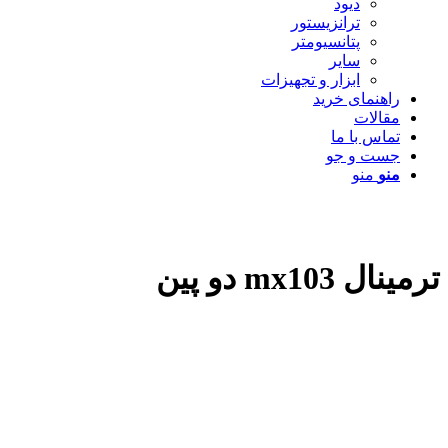
دیود
ترانزیستور
پتانسیومتر
سایر
ابزار و تجهیزات
راهنمای خرید
مقالات
تماس با ما
جست و جو
منو
منو
ترمینال mx103 دو پین