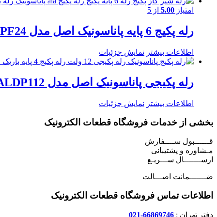
امتیاز
5.00
از 5
رله پکیج 6 پایه پاناسونیک اصل مدل ALA2PF24 / رله 24 ولت/ 2باز / 5 آمپری
اطلاعات بیشتر
نمایش جزئیات
رله پکیجی پاناسونیک اصل مدل ALDP112 ، رله پکیج 4پایه 12 ولت
اطلاعات بیشتر
نمایش جزئیات
بخشی از خدمات فروشگاه قطعات الکترونیک
قــــــبول ســــفارش
مـشاوره و پشتیبانی
ارســـــــال ســـریـع
ضـــــــمانت اصـــالت
اطلاعات تماس فروشگاه قطعات الکترونیک
دفتر تهران :
66869746-021