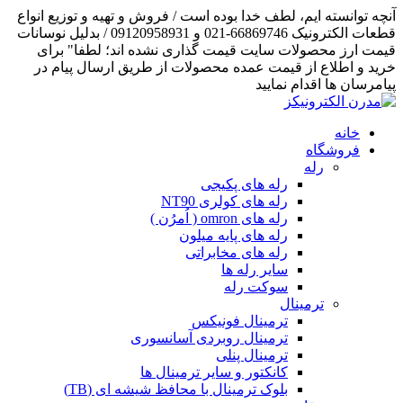
آنچه توانسته ایم، لطف خدا بوده است / فروش و تهیه و توزیع انواع
قطعات الکترونیک 66869746-021 و 09120958931 / بدلیل نوسانات
قیمت ارز محصولات سایت قیمت گذاری نشده اند؛ لطفا" برای
خرید و اطلاع از قیمت عمده محصولات از طریق ارسال پیام در
پیامرسان ها اقدام نمایید
خانه
فروشگاه
رله
رله های پکیجی
رله های کولری NT90
رله های omron ( اُمرُن )
رله های پایه میلون
رله های مخابراتی
سایر رله ها
سوکت رله
ترمینال
ترمینال فونیکس
ترمینال روبردی آسانسوری
ترمینال پنلی
کانکتور و سایر ترمینال ها
بلوک ترمینال با محافظ شیشه ای (TB)