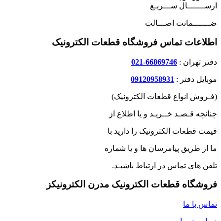
ارســـــــال ســـریـع
ضـــــــمانت اصـــالت
اطلاعات تماس فروشگاه قطعات الکترونیک
دفتر تهران :
66869746-021
موبایل دفتر :
09120958931
(فـروش انواع قطعات الکترونیک)
چنانچه قـصـد خــریـد و یا اطلاع از
قیمت قطعات الکترونیک را دارید با
ما از طریق پیامرسان ها و یا شماره
تلفن های تماس در ارتباط باشیـد.
فروشگاه قطعات الکترونیک مدرن الکترونیکز
تماس با ما