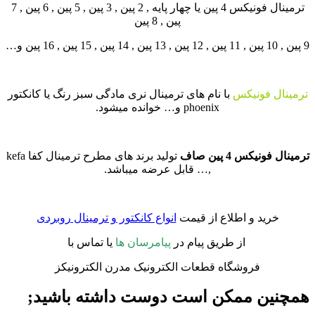
ترمینال فونیکس 4 پین یا چهار پایه , 2 پین , 3 پین , 5 پین , 6 پین , 7
پین , 8 پین
9 پین , 10 پین , 11 پین , 12 پین , 13 پین , 14 پین , 15 پین , 16 پین و…
ترمینال فونیکس
با نام های ترمینال نری مادگی سبز رنگ یا کانکتور
phoenix و… خوانده میشود.
ترمینال فونیکس 4 پین صاف
تولید برند های مطرح ترمینال کفا kefa
,… قابل عرضه میباشد.
خرید و اطلاع از قیمت
انواع کانکتور و ترمینال روبردی
از طریق پیام در
پیامرسان ها
یا تماس با
فروشگاه قطعات الکترونیک مدرن الکترونیکز
همچنین ممکن است دوست داشته باشید;