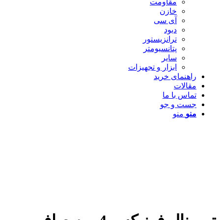
مقاومت
خازن
آی سی
دیود
ترانزیستور
پتانسیومتر
سایر
ابزار و تجهیزات
راهنمای خرید
مقالات
تماس با ما
جست و جو
منو
منو