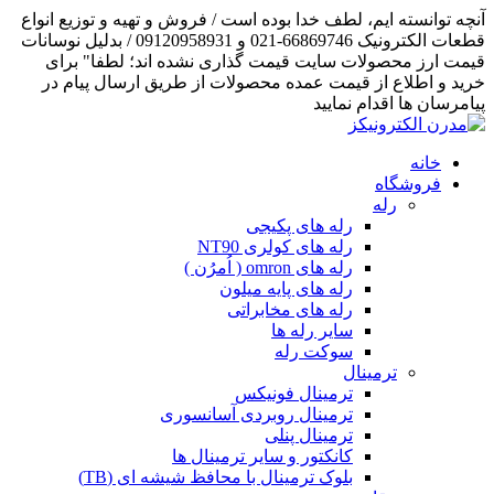
آنچه توانسته ایم، لطف خدا بوده است / فروش و تهیه و توزیع انواع
قطعات الکترونیک 66869746-021 و 09120958931 / بدلیل نوسانات
قیمت ارز محصولات سایت قیمت گذاری نشده اند؛ لطفا" برای
خرید و اطلاع از قیمت عمده محصولات از طریق ارسال پیام در
پیامرسان ها اقدام نمایید
خانه
فروشگاه
رله
رله های پکیجی
رله های کولری NT90
رله های omron ( اُمرُن )
رله های پایه میلون
رله های مخابراتی
سایر رله ها
سوکت رله
ترمینال
ترمینال فونیکس
ترمینال روبردی آسانسوری
ترمینال پنلی
کانکتور و سایر ترمینال ها
بلوک ترمینال با محافظ شیشه ای (TB)