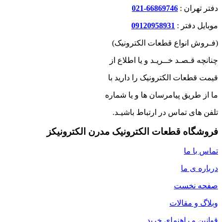
دفتر تهران :
66869746-021
موبایل دفتر :
09120958931
(فـروش انواع قطعات الکترونیک)
چنانچه قـصـد خــریـد و یا اطلاع از
قیمت قطعات الکترونیک را دارید با
ما از طریق پیامرسان ها و یا شماره
تلفن های تماس در ارتباط باشیـد.
فروشگاه قطعات الکترونیک مدرن الکترونیکز
تماس با ما
درباره ی ما
صفحه نخست
وبلاگ و مقالات
قوانین و راهنمای خرید