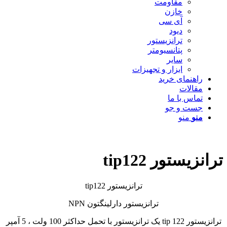
مقاومت
خازن
آی سی
دیود
ترانزیستور
پتانسیومتر
سایر
ابزار و تجهیزات
راهنمای خرید
مقالات
تماس با ما
جست و جو
منو
منو
ترانزیستور tip122
ترانزیستور tip122
ترانزیستور دارلینگتون NPN
ترانزیستور tip 122 یک ترانزیستور با تحمل حداکثر 100 ولت ، 5 آمپر