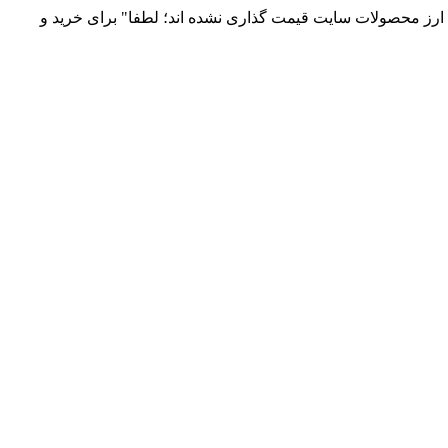
 و توزیع انواع قطعات الکترونیک 66869746-021 و 09120958931 / بدلیل نوسانات قیمت ارز محصولات سایت قیمت گذاری نشده اند؛ لطفا" برای خرید و