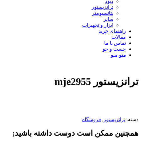
دیود
ترانزیستور
پتانسیومتر
سایر
ابزار و تجهیزات
راهنمای خرید
مقالات
تماس با ما
جست و جو
منو
منو
ترانزیستور mje2955
دسته:
ترانزیستور
,
فروشگاه
همچنین ممکن است دوست داشته باشید;