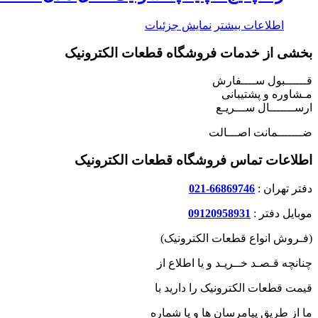
اطلاعات بیشتر
نمایش جزئیات
بخشی از خدمات فروشگاه قطعات الکترونیک
قــــــبول ســــفارش
مـشاوره و پشتیبانی
ارســـــــال ســـریـع
ضـــــــمانت اصـــالت
اطلاعات تماس فروشگاه قطعات الکترونیک
دفتر تهران :
66869746-021
موبایل دفتر :
09120958931
(فـروش انواع قطعات الکترونیک)
چنانچه قـصـد خــریـد و یا اطلاع از
قیمت قطعات الکترونیک را دارید با
ما از طریق پیامرسان ها و یا شماره