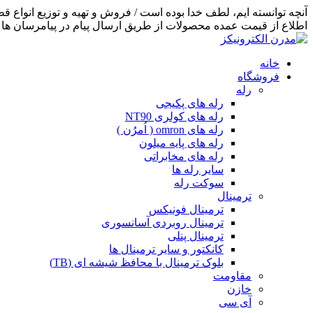
اطلاع از قیمت عمده محصولات از طریق ارسال پیام در پیامرسان ها اق
خانه
فروشگاه
رله
رله های پکیجی
رله های کولری NT90
رله های omron ( اُمرُن )
رله های پایه میلون
رله های مخابراتی
سایر رله ها
سوکت رله
ترمینال
ترمینال فونیکس
ترمینال روبردی آسانسوری
ترمینال پنلی
کانکتور و سایر ترمینال ها
بلوک ترمینال با محافظ شیشه ای (TB)
مقاومت
خازن
آی سی